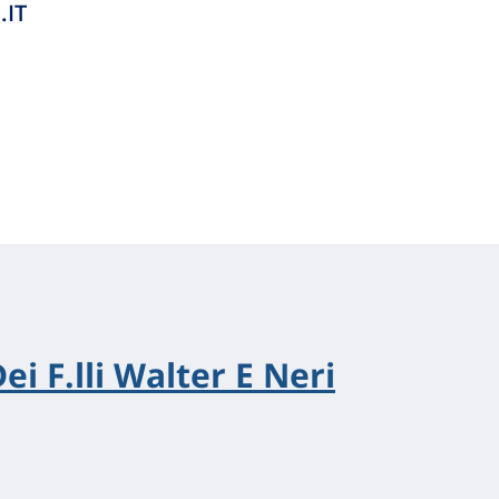
.IT
i F.lli Walter E Neri