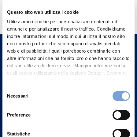
Hai bisogno di
Questo sito web utilizza i cookie
informazioni?
Utilizziamo i cookie per personalizzare contenuti ed
annunci e per analizzare il nostro traffico. Condividiamo
Trova l'Agenzia più vicina a te e parla con
inoltre informazioni sul modo in cui utilizza il nostro sito
un nostro Agente.
con i nostri partner che si occupano di analisi dei dati
web e di pubblicità, i quali potrebbero combinarle con
Contattaci
altre informazioni che ha fornito loro o che hanno raccolto
dal suo utilizzo dei loro servizi. Maggiori informazioni su
quali cookie utilizziamo nella sezione Dettagli. Scopra di
più su chi siamo, come può contattarci e come trattiamo i
dati personali nella nostra Informativa sulla privacy che
Selezione
può trovare nel footer del sito nella sezione "Informativa
Necessari
del
Privacy del sito".
consenso
Preferenze
Statistiche