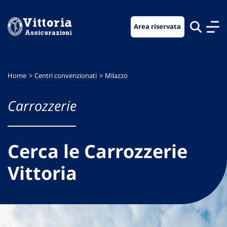
Vai
Vai
Vai
al
al
al
Area riservata
menu
contenuto
footer
di
principale
navigazione
Home
Centri convenzionati
Milazzo
Carrozzerie
Cerca le Carrozzerie
Vittoria