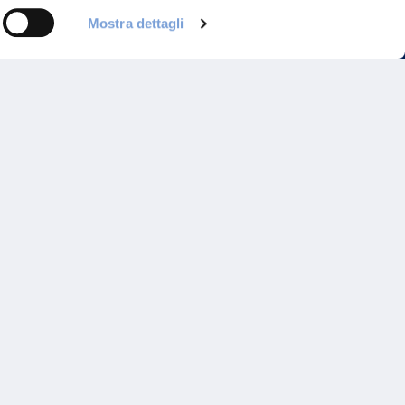
Mostra dettagli
Programma di Fidelizzazione
Reclami
Inadempimenti AAS
Parità di trattamento
Prodotti Partner e Specialisti
Rami Preferiti