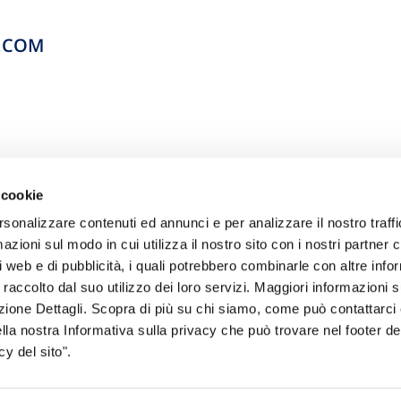
L.COM
 cookie
rsonalizzare contenuti ed annunci e per analizzare il nostro traffi
zioni sul modo in cui utilizza il nostro sito con i nostri partner c
i web e di pubblicità, i quali potrebbero combinarle con altre inf
 raccolto dal suo utilizzo dei loro servizi. Maggiori informazioni s
sogno di informazioni?
ezione Dettagli. Scopra di più su chi siamo, come può contattarc
ella nostra Informativa sulla privacy che può trovare nel footer del
genzia più vicina a te e parla con un
C
y del sito".
ente.