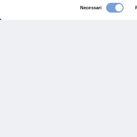
Selezione
Necessari
del
consenso
FAQ
Gove
Vittoria Assicurazioni S.p.A.
Via Ignazio Gardella, 2
Inves
20149 Milano
Part. IVA 01329510158
Altre
Sosten