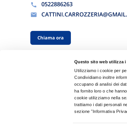
0522886263
CATTINI.CARROZZERIA@GMAI
Chiama ora
Questo sito web utilizza i
Utilizziamo i cookie per pe
Condividiamo inoltre informa
occupano di analisi dei dat
ha fornito loro o che hanno
Hai bi
cookie utilizziamo nella s
trattiamo i dati personali n
Trova l'A
sezione "Informativa Privac
nostro Ag