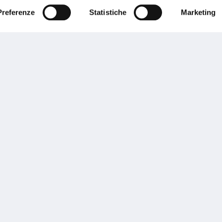
Preferenze
Statistiche
Marketing
Performances
rnance
Press
tor Relations
Preventivatore online
 informazioni
Attestato di rischio
ibilità
Assistenza clienti