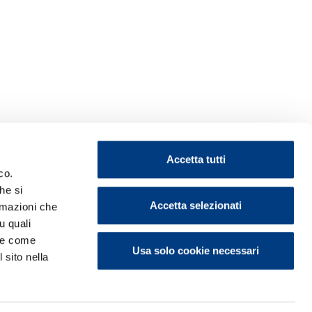
Accetta tutti
co.
he si
Accetta selezionati
ormazioni che
u quali
i e come
Usa solo cookie necessari
 sito nella
ontattaci