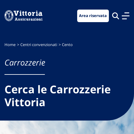
Vai
Vai
Vai
al
al
al
Area riservata
menu
contenuto
footer
di
principale
navigazione
Home
Centri convenzionati
Cento
Carrozzerie
Cerca le Carrozzerie
Vittoria