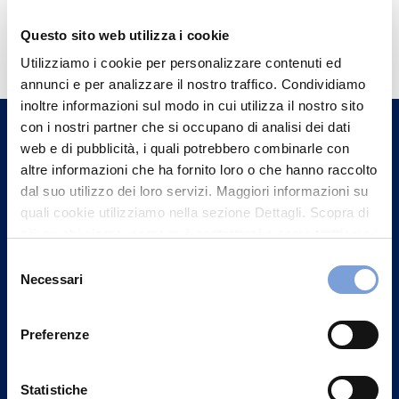
Hai bisogno di
Questo sito web utilizza i cookie
informazioni?
Utilizziamo i cookie per personalizzare contenuti ed
annunci e per analizzare il nostro traffico. Condividiamo
Trova l'Agenzia più vicina a te e parla con
inoltre informazioni sul modo in cui utilizza il nostro sito
un nostro Agente.
con i nostri partner che si occupano di analisi dei dati
web e di pubblicità, i quali potrebbero combinarle con
Contattaci
altre informazioni che ha fornito loro o che hanno raccolto
dal suo utilizzo dei loro servizi. Maggiori informazioni su
quali cookie utilizziamo nella sezione Dettagli. Scopra di
più su chi siamo, come può contattarci e come trattiamo i
dati personali nella nostra Informativa sulla privacy che
Selezione
può trovare nel footer del sito nella sezione "Informativa
Necessari
del
Privacy del sito".
consenso
Preferenze
Statistiche