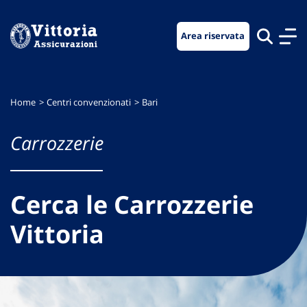
Vai
Vai
Vai
al
al
al
Area riservata
menu
contenuto
footer
di
principale
navigazione
Home
Centri convenzionati
Bari
Carrozzerie
Cerca le Carrozzerie
Vittoria