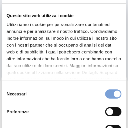
Indicazioni
Questo sito web utilizza i cookie
800-276700
Utilizziamo i cookie per personalizzare contenuti ed
VITTORIA@CSNCOLLISION.IT
annunci e per analizzare il nostro traffico. Condividiamo
inoltre informazioni sul modo in cui utilizza il nostro sito
con i nostri partner che si occupano di analisi dei dati
Chiama ora
web e di pubblicità, i quali potrebbero combinarle con
altre informazioni che ha fornito loro o che hanno raccolto
dal suo utilizzo dei loro servizi. Maggiori informazioni su
quali cookie utilizziamo nella sezione Dettagli. Scopra di
più su chi siamo, come può contattarci e come trattiamo i
Maldarizzi Automotive
dati personali nella nostra Informativa sulla privacy che
Selezione
può trovare nel footer del sito nella sezione "Informativa
Necessari
del
Privacy del sito".
Autorizzata:
consenso
BMW
MINI
Preferenze
Via Fratelli Philips 5