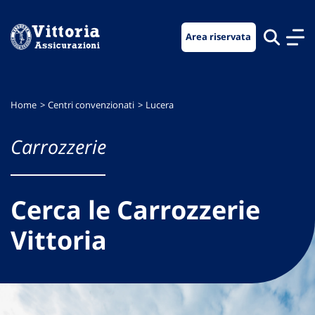
Vai
Vai
Vai
al
al
al
Area riservata
menu
contenuto
footer
di
principale
navigazione
Home
Centri convenzionati
Lucera
Carrozzerie
Cerca le Carrozzerie
Vittoria