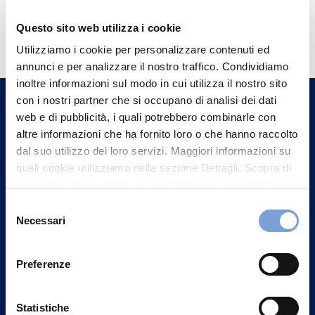
Hai bisogno di
Questo sito web utilizza i cookie
informazioni?
Utilizziamo i cookie per personalizzare contenuti ed
annunci e per analizzare il nostro traffico. Condividiamo
Trova l'Agenzia più vicina a te e parla con
inoltre informazioni sul modo in cui utilizza il nostro sito
un nostro Agente.
con i nostri partner che si occupano di analisi dei dati
web e di pubblicità, i quali potrebbero combinarle con
Contattaci
altre informazioni che ha fornito loro o che hanno raccolto
dal suo utilizzo dei loro servizi. Maggiori informazioni su
quali cookie utilizziamo nella sezione Dettagli. Scopra di
più su chi siamo, come può contattarci e come trattiamo i
dati personali nella nostra Informativa sulla privacy che
Selezione
può trovare nel footer del sito nella sezione "Informativa
Necessari
del
Privacy del sito".
consenso
Preferenze
Statistiche