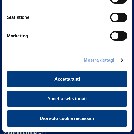
Statistiche
Marketing
Vittoria Assicurazioni S.p.A.
Mostra dettagli
Via Ignazio Gardella, 2
20149 Milano
Part. IVA 01329510158
Accetta tutti
FAQ
Accetta selezionati
Governance
Investor Relations
Usa solo cookie necessari
Altre informazioni