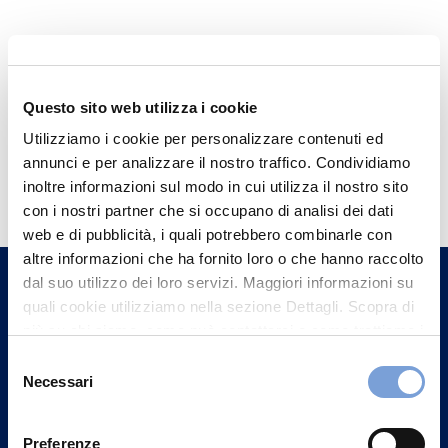
Questo sito web utilizza i cookie
Utilizziamo i cookie per personalizzare contenuti ed
Hai bisogno di
annunci e per analizzare il nostro traffico. Condividiamo
inoltre informazioni sul modo in cui utilizza il nostro sito
informazioni?
con i nostri partner che si occupano di analisi dei dati
Trova l'Agenzia più vicina a te e parla con
web e di pubblicità, i quali potrebbero combinarle con
altre informazioni che ha fornito loro o che hanno raccolto
un nostro Agente.
dal suo utilizzo dei loro servizi. Maggiori informazioni su
quali cookie utilizziamo nella sezione Dettagli. Scopra di
Contattaci
più su chi siamo, come può contattarci e come trattiamo i
dati personali nella nostra Informativa sulla privacy che
Selezione
può trovare nel footer del sito nella sezione "Informativa
Necessari
del
Privacy del sito".
consenso
Preferenze