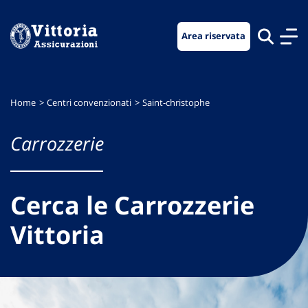
Vai
Vai
Vai
al
al
al
Area riservata
menu
contenuto
footer
di
principale
navigazione
Home
Centri convenzionati
Saint-christophe
Carrozzerie
Cerca le Carrozzerie
Vittoria