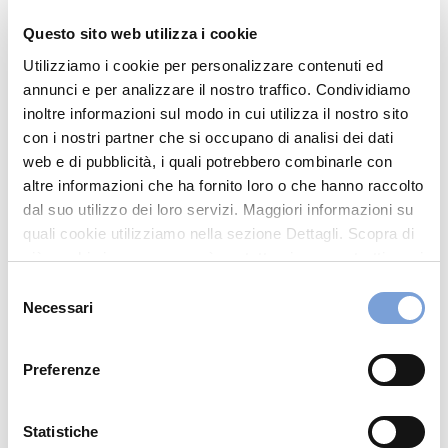
11100 Aosta (AO)
Questo sito web utilizza i cookie
Indicazioni
Utilizziamo i cookie per personalizzare contenuti ed
016540113
annunci e per analizzare il nostro traffico. Condividiamo
inoltre informazioni sul modo in cui utilizza il nostro sito
INFO@CARROZZERIAVALDOSTANA.COM
con i nostri partner che si occupano di analisi dei dati
0165234575
web e di pubblicità, i quali potrebbero combinarle con
altre informazioni che ha fornito loro o che hanno raccolto
dal suo utilizzo dei loro servizi. Maggiori informazioni su
Chiama ora
quali cookie utilizziamo nella sezione Dettagli. Scopra di
più su chi siamo, come può contattarci e come trattiamo i
dati personali nella nostra Informativa sulla privacy che
Selezione
può trovare nel footer del sito nella sezione "Informativa
Necessari
del
Privacy del sito".
consenso
Preferenze
Statistiche