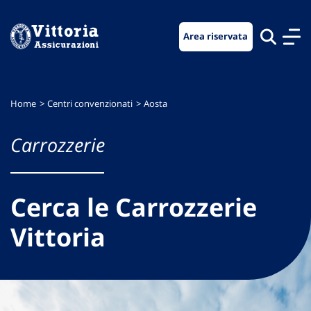
Vai
Vai
Vai
al
al
al
Area riservata
menu
contenuto
footer
di
principale
navigazione
Home
Centri convenzionati
Aosta
Carrozzerie
Cerca le Carrozzerie
Vittoria