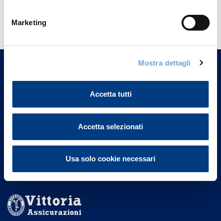
Hai bisogno di
Marketing
informazioni?
Trova l'Agenzia più vicina a te e parla con
un nostro Agente.
Mostra dettagli
Contattaci
Accetta tutti
Accetta selezionati
Usa solo cookie necessari