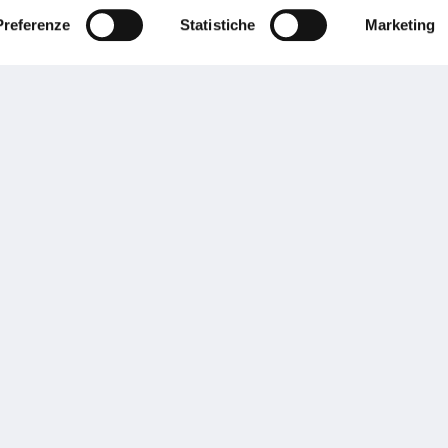
Preferenze
Statistiche
Marketing
Performances
rnance
Press
tor Relations
Preventivatore online
 informazioni
Attestato di rischio
ibilità
Assistenza clienti