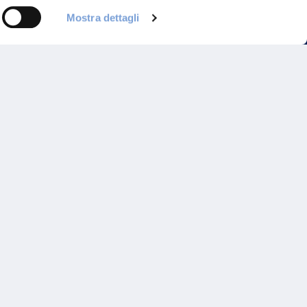
Mostra dettagli
Programma di Fidelizzazione
Reclami
Inadempimenti AAS
Parità di trattamento
Prodotti Partner e Specialisti
Rami Preferiti