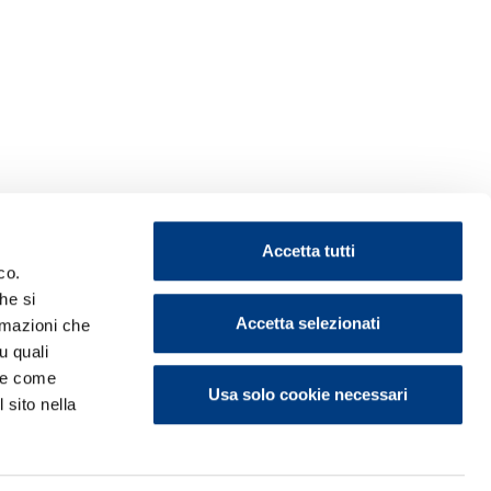
Accetta tutti
co.
he si
Accetta selezionati
ormazioni che
u quali
i e come
Usa solo cookie necessari
 sito nella
ontattaci