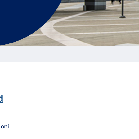
d
ioni