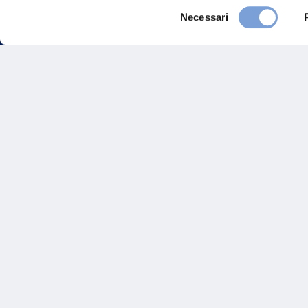
Selezione
Necessari
del
consenso
FAQ
Gove
Vittoria Assicurazioni S.p.A.
Via Ignazio Gardella, 2
Inves
20149 Milano
Part. IVA 01329510158
Altre
Sosten