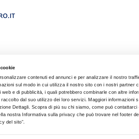
RO.IT
 cookie
rsonalizzare contenuti ed annunci e per analizzare il nostro traffi
zioni sul modo in cui utilizza il nostro sito con i nostri partner c
i web e di pubblicità, i quali potrebbero combinarle con altre inf
 raccolto dal suo utilizzo dei loro servizi. Maggiori informazioni s
sogno di informazioni?
ezione Dettagli. Scopra di più su chi siamo, come può contattarc
ella nostra Informativa sulla privacy che può trovare nel footer del
genzia più vicina a te e parla con un
C
y del sito".
ente.