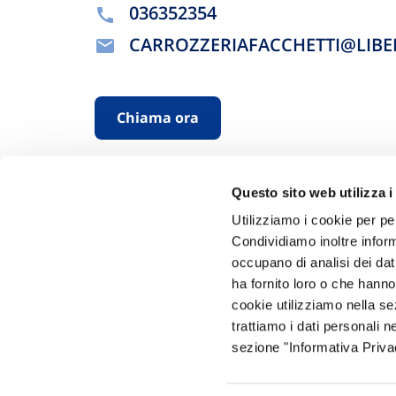
036352354
CARROZZERIAFACCHETTI@LIBE
Chiama ora
Questo sito web utilizza i
Utilizziamo i cookie per pe
Condividiamo inoltre informa
occupano di analisi dei dat
ha fornito loro o che hanno
Hai bi
cookie utilizziamo nella s
trattiamo i dati personali n
Trova l'A
sezione "Informativa Privac
nostro Ag