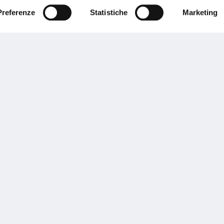
Preferenze
Statistiche
Marketing
Performances
rnance
Press
tor Relations
Preventivatore online
 informazioni
Attestato di rischio
ibilità
Assistenza clienti