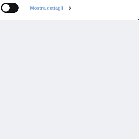
Mostra dettagli
Programma di Fidelizzazione
Reclami
Inadempimenti AAS
Parità di trattamento
Prodotti Partner e Specialisti
Rami Preferiti