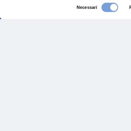
Selezione
Necessari
del
consenso
FAQ
Gove
Vittoria Assicurazioni S.p.A.
Via Ignazio Gardella, 2
Inves
20149 Milano
Part. IVA 01329510158
Altre
Sosten