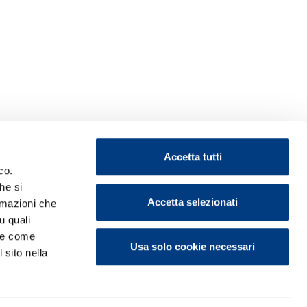
Accetta tutti
co.
he si
Accetta selezionati
ormazioni che
u quali
i e come
Usa solo cookie necessari
 sito nella
ontattaci