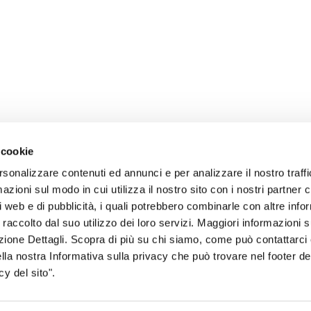
 cookie
rsonalizzare contenuti ed annunci e per analizzare il nostro traffi
zioni sul modo in cui utilizza il nostro sito con i nostri partner c
i web e di pubblicità, i quali potrebbero combinarle con altre inf
 raccolto dal suo utilizzo dei loro servizi. Maggiori informazioni s
sogno di informazioni?
ezione Dettagli. Scopra di più su chi siamo, come può contattarc
ella nostra Informativa sulla privacy che può trovare nel footer del
genzia più vicina a te e parla con un
C
y del sito".
ente.