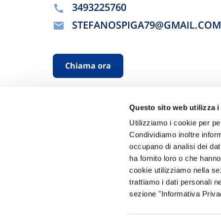
3493225760
STEFANOSPIGA79@GMAIL.COM
Chiama ora
Questo sito web utilizza i
Utilizziamo i cookie per pe
Condividiamo inoltre informa
occupano di analisi dei dat
ha fornito loro o che hanno
Hai bi
cookie utilizziamo nella s
trattiamo i dati personali n
Trova l'A
sezione "Informativa Privac
nostro Ag