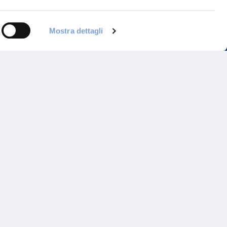
Mostra dettagli
Programma di Fidelizzazione
Reclami
Inadempimenti AAS
Parità di trattamento
Prodotti Partner e Specialisti