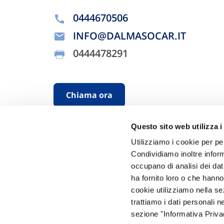
0444670506
INFO@DALMASOCAR.IT
0444478291
Chiama ora
Questo sito web utilizza i
Utilizziamo i cookie per pe
Condividiamo inoltre informa
occupano di analisi dei dat
ha fornito loro o che hanno
cookie utilizziamo nella s
Hai bi
trattiamo i dati personali n
sezione "Informativa Privac
Trova l'A