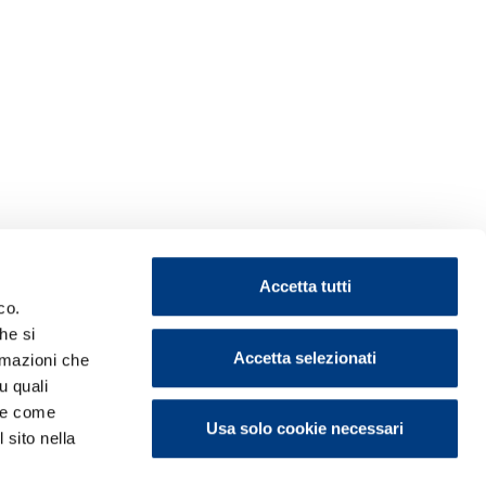
Accetta tutti
co.
he si
Accetta selezionati
ormazioni che
u quali
i e come
Usa solo cookie necessari
 sito nella
ontattaci