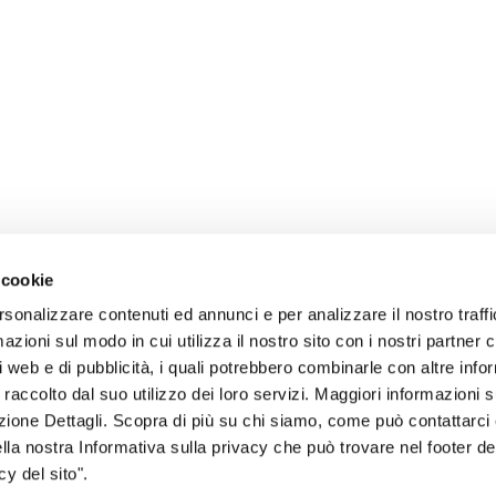
 cookie
rsonalizzare contenuti ed annunci e per analizzare il nostro traffi
zioni sul modo in cui utilizza il nostro sito con i nostri partner c
i web e di pubblicità, i quali potrebbero combinarle con altre inf
 raccolto dal suo utilizzo dei loro servizi. Maggiori informazioni s
ezione Dettagli. Scopra di più su chi siamo, come può contattarc
sogno di informazioni?
ella nostra Informativa sulla privacy che può trovare nel footer del
y del sito".
genzia più vicina a te e parla con un
C