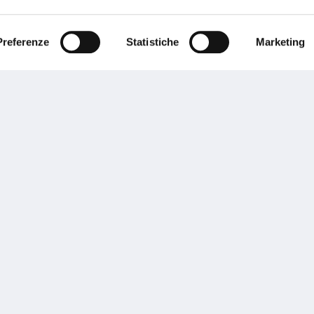
ente.
Preferenze
Statistiche
Marketing
Performances
rnance
Press
tor Relations
Preventivatore online
 informazioni
Attestato di rischio
ibilità
Assistenza clienti