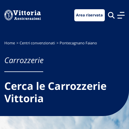
Vai
Vai
Vai
al
al
al
Area riservata
menu
contenuto
footer
di
principale
navigazione
Home
Centri convenzionati
Pontecagnano Faiano
Carrozzerie
Cerca le Carrozzerie
Vittoria