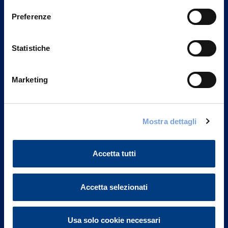
Preferenze
Statistiche
Marketing
Mostra dettagli
Vittoria Assicurazioni S.p.A.
Via Ignazio Gardella, 2
20149 Milano
Accetta tutti
Part. IVA 01329510158
Accetta selezionati
FAQ
Governance
Usa solo cookie necessari