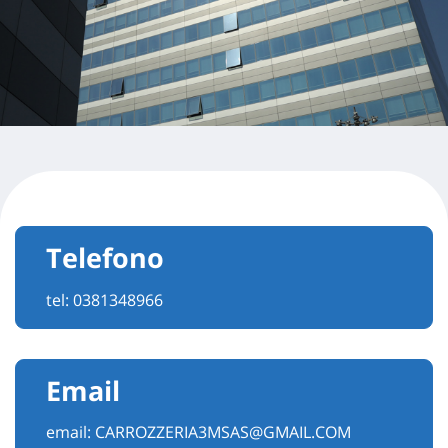
Telefono
tel:
0381348966
Email
email:
CARROZZERIA3MSAS@GMAIL.COM