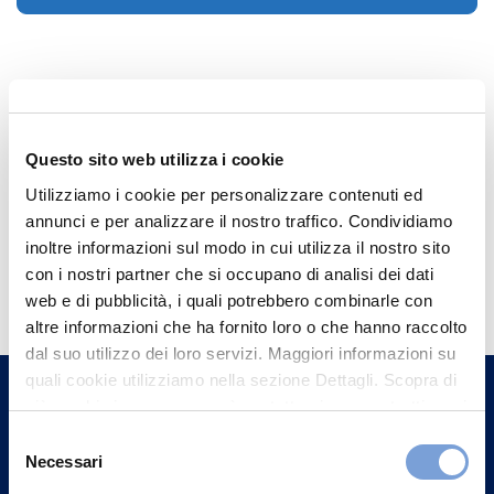
Questo sito web utilizza i cookie
Utilizziamo i cookie per personalizzare contenuti ed
annunci e per analizzare il nostro traffico. Condividiamo
inoltre informazioni sul modo in cui utilizza il nostro sito
Hai bisogno di
con i nostri partner che si occupano di analisi dei dati
informazioni?
web e di pubblicità, i quali potrebbero combinarle con
altre informazioni che ha fornito loro o che hanno raccolto
Trova l'Agenzia più vicina a te e parla con
dal suo utilizzo dei loro servizi. Maggiori informazioni su
un nostro Agente.
quali cookie utilizziamo nella sezione Dettagli. Scopra di
più su chi siamo, come può contattarci e come trattiamo i
Contattaci
dati personali nella nostra Informativa sulla privacy che
Selezione
può trovare nel footer del sito nella sezione "Informativa
Necessari
del
Privacy del sito".
consenso