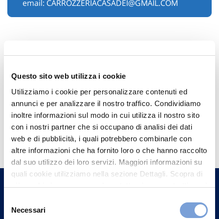
email:
CARROZZERIACASADEI@GMAIL.COM
Questo sito web utilizza i cookie
Utilizziamo i cookie per personalizzare contenuti ed
annunci e per analizzare il nostro traffico. Condividiamo
inoltre informazioni sul modo in cui utilizza il nostro sito
Hai bisogno di
con i nostri partner che si occupano di analisi dei dati
web e di pubblicità, i quali potrebbero combinarle con
informazioni?
altre informazioni che ha fornito loro o che hanno raccolto
Trova l'Agenzia più vicina a te e parla con
dal suo utilizzo dei loro servizi. Maggiori informazioni su
quali cookie utilizziamo nella sezione Dettagli. Scopra di
un nostro Agente.
più su chi siamo, come può contattarci e come trattiamo i
dati personali nella nostra Informativa sulla privacy che
Selezione
Contattaci
può trovare nel footer del sito nella sezione "Informativa
Necessari
del