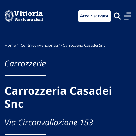
Vai
Vai
Vai
al
al
al
Area riservata
menu
contenuto
footer
di
principale
navigazione
Home
Centri convenzionati
Carrozzeria Casadei Snc
Carrozzerie
Carrozzeria Casadei
Snc
Via Circonvallazione 153