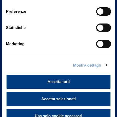
Privacy del sito".
consenso
Preferenze
Statistiche
Marketing
Mostra dettagli
Vittoria Assicurazioni S.p.A.
Via Ignazio Gardella, 2
Accetta tutti
20149 Milano
Part. IVA 01329510158
Accetta selezionati
FAQ
Governance
Usa solo cookie necessari