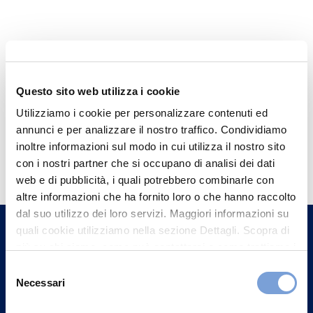
Questo sito web utilizza i cookie
Utilizziamo i cookie per personalizzare contenuti ed
annunci e per analizzare il nostro traffico. Condividiamo
Hai bisogno di
inoltre informazioni sul modo in cui utilizza il nostro sito
con i nostri partner che si occupano di analisi dei dati
informazioni?
web e di pubblicità, i quali potrebbero combinarle con
Trova l'Agenzia più vicina a te e parla con
altre informazioni che ha fornito loro o che hanno raccolto
un nostro Agente.
dal suo utilizzo dei loro servizi. Maggiori informazioni su
quali cookie utilizziamo nella sezione Dettagli. Scopra di
più su chi siamo, come può contattarci e come trattiamo i
Contattaci
dati personali nella nostra Informativa sulla privacy che
Selezione
può trovare nel footer del sito nella sezione "Informativa
Necessari
del
Privacy del sito".
consenso