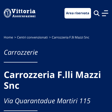
Vai
Vai
Vai
al
al
al
Area riservata
menu
contenuto
footer
di
principale
navigazione
Home
Centri convenzionati
Carrozzeria F.lli Mazzi Snc
Carrozzerie
Carrozzeria F.lli Mazzi
Snc
Via Quarantadue Martiri 115