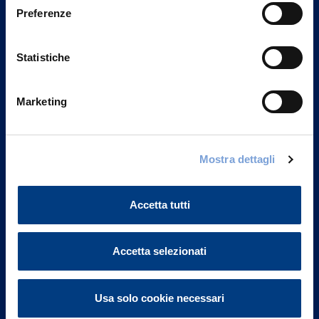
Preferenze
Statistiche
Marketing
Mostra dettagli
Vittoria Assicurazioni S.p.A.
Via Ignazio Gardella, 2
20149 Milano
Accetta tutti
Part. IVA 01329510158
FAQ
Accetta selezionati
Governance
Usa solo cookie necessari
Investor Relations