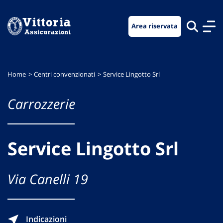
Vai
Vai
Vai
al
al
al
Area riservata
menu
contenuto
footer
di
principale
navigazione
Home
Centri convenzionati
Service Lingotto Srl
Carrozzerie
Service Lingotto Srl
Via Canelli 19
Indicazioni