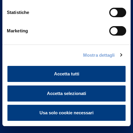
Statistiche
Marketing
Vittoria Assicurazioni S.p.A.
Via Ignazio Gardella, 2
Mostra dettagli
20149 Milano
Part. IVA 01329510158
Accetta tutti
FAQ
Governance
Accetta selezionati
Investor Relations
Usa solo cookie necessari
Altre informazioni