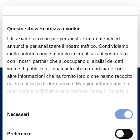
Questo sito web utilizza i cookie
Utilizziamo i cookie per personalizzare contenuti ed
Hai bisogno di
annunci e per analizzare il nostro traffico. Condividiamo
informazioni?
inoltre informazioni sul modo in cui utilizza il nostro sito
con i nostri partner che si occupano di analisi dei dati
Trova l'Agenzia più vicina a te e parla con
web e di pubblicità, i quali potrebbero combinarle con
un nostro Agente.
altre informazioni che ha fornito loro o che hanno raccolto
dal suo utilizzo dei loro servizi. Maggiori informazioni su
Contattaci
quali cookie utilizziamo nella sezione Dettagli. Scopra di
più su chi siamo, come può contattarci e come trattiamo i
dati personali nella nostra Informativa sulla privacy che
Selezione
può trovare nel footer del sito nella sezione "Informativa
Necessari
del
Privacy del sito".
consenso
Preferenze