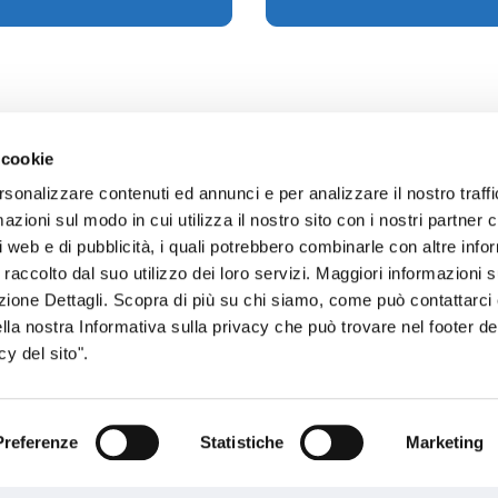
 cookie
rsonalizzare contenuti ed annunci e per analizzare il nostro traffi
zioni sul modo in cui utilizza il nostro sito con i nostri partner c
sogno di informazioni?
i web e di pubblicità, i quali potrebbero combinarle con altre inf
 raccolto dal suo utilizzo dei loro servizi. Maggiori informazioni s
genzia più vicina a te e parla con un
C
ezione Dettagli. Scopra di più su chi siamo, come può contattarc
ente.
ella nostra Informativa sulla privacy che può trovare nel footer del
y del sito".
Preferenze
Statistiche
Marketing