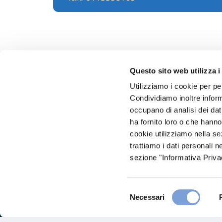
Questo sito web utilizza i
Utilizziamo i cookie per pe
Condividiamo inoltre informa
Hai bi
occupano di analisi dei dat
ha fornito loro o che hanno
Trova l'A
cookie utilizziamo nella s
nostro Ag
trattiamo i dati personali n
sezione "Informativa Privac
Selezione
Necessari
del
consenso