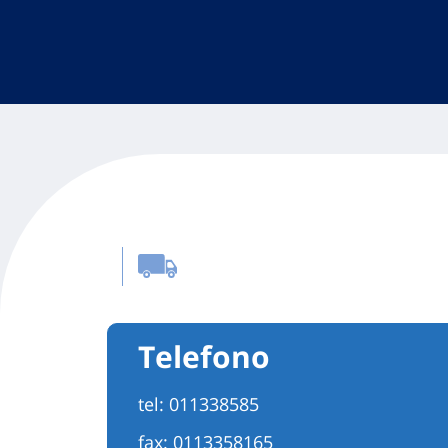
Telefono
tel:
011338585
fax: 0113358165