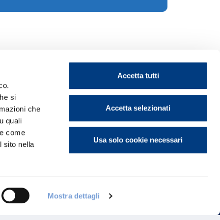
Accetta tutti
co.
he si
Accetta selezionati
ormazioni che
u quali
ontattaci
i e come
Usa solo cookie necessari
 sito nella
Mostra dettagli