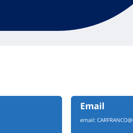
Email
email:
CARFRANCO@