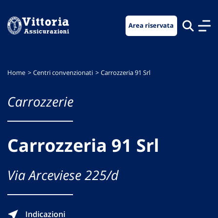
Vai
Vai
Vai
al
al
al
Area riservata
menu
contenuto
footer
di
principale
navigazione
Home
Centri convenzionati
Carrozzeria 91 Srl
Carrozzerie
Carrozzeria 91 Srl
Via Arceviese 225/d
Indicazioni