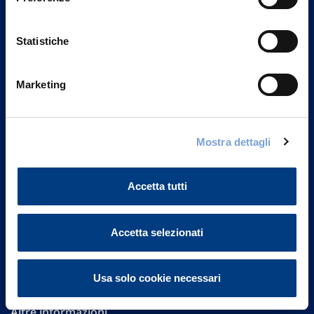
Statistiche
Marketing
Vittoria Assicurazioni S.p.A.
Mostra dettagli
Via Ignazio Gardella, 2
20149 Milano
Part. IVA 01329510158
Accetta tutti
FAQ
Accetta selezionati
Governance
Investor Relations
Usa solo cookie necessari
Altre informazioni