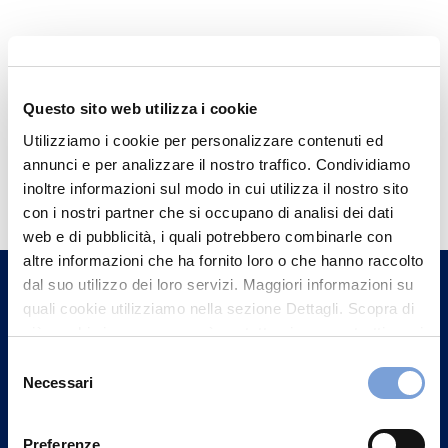
Questo sito web utilizza i cookie
Utilizziamo i cookie per personalizzare contenuti ed
annunci e per analizzare il nostro traffico. Condividiamo
Hai bisogno di
inoltre informazioni sul modo in cui utilizza il nostro sito
informazioni?
con i nostri partner che si occupano di analisi dei dati
Trova l'Agenzia più vicina a te e parla con
web e di pubblicità, i quali potrebbero combinarle con
altre informazioni che ha fornito loro o che hanno raccolto
un nostro Agente.
dal suo utilizzo dei loro servizi. Maggiori informazioni su
quali cookie utilizziamo nella sezione Dettagli. Scopra di
Contattaci
più su chi siamo, come può contattarci e come trattiamo i
dati personali nella nostra Informativa sulla privacy che
Selezione
può trovare nel footer del sito nella sezione "Informativa
Necessari
del
Privacy del sito".
consenso
Preferenze