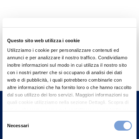
Questo sito web utilizza i cookie
Utilizziamo i cookie per personalizzare contenuti ed
annunci e per analizzare il nostro traffico. Condividiamo
Hai bisogno di
inoltre informazioni sul modo in cui utilizza il nostro sito
con i nostri partner che si occupano di analisi dei dati
informazioni?
web e di pubblicità, i quali potrebbero combinarle con
Trova l'Agenzia più vicina a te e parla con
altre informazioni che ha fornito loro o che hanno raccolto
un nostro Agente.
dal suo utilizzo dei loro servizi. Maggiori informazioni su
quali cookie utilizziamo nella sezione Dettagli. Scopra di
più su chi siamo, come può contattarci e come trattiamo i
Contattaci
dati personali nella nostra Informativa sulla privacy che
Selezione
può trovare nel footer del sito nella sezione "Informativa
Necessari
del
Privacy del sito".
consenso