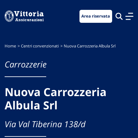
Vai
Vai
Vai
al
al
al
Area riservata
menu
contenuto
footer
di
principale
navigazione
Home
Centri convenzionati
Nuova Carrozzeria Albula Srl
Carrozzerie
Nuova Carrozzeria
Albula Srl
Via Val Tiberina 138/d