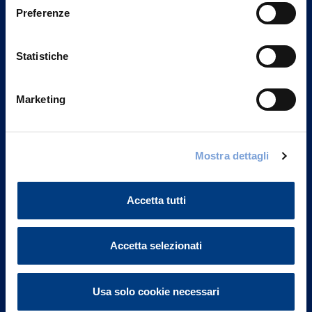
Preferenze
Statistiche
Marketing
Mostra dettagli
Vittoria Assicurazioni S.p.A.
Via Ignazio Gardella, 2
20149 Milano
Accetta tutti
Part. IVA 01329510158
FAQ
Accetta selezionati
Governance
Usa solo cookie necessari
Investor Relations