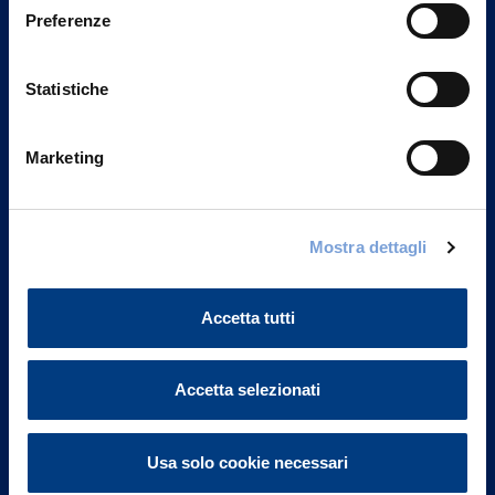
Preferenze
Statistiche
Marketing
Mostra dettagli
Vittoria Assicurazioni S.p.A.
Via Ignazio Gardella, 2
20149 Milano
Accetta tutti
Part. IVA 01329510158
FAQ
Accetta selezionati
Governance
Usa solo cookie necessari
Investor Relations