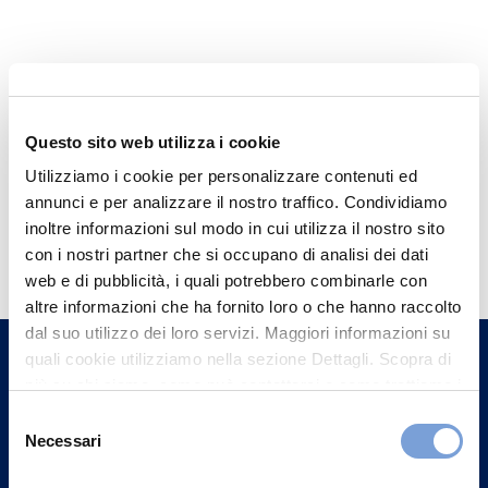
Questo sito web utilizza i cookie
Utilizziamo i cookie per personalizzare contenuti ed
annunci e per analizzare il nostro traffico. Condividiamo
Hai bisogno di
inoltre informazioni sul modo in cui utilizza il nostro sito
con i nostri partner che si occupano di analisi dei dati
informazioni?
web e di pubblicità, i quali potrebbero combinarle con
Trova l'Agenzia più vicina a te e parla con
altre informazioni che ha fornito loro o che hanno raccolto
un nostro Agente.
dal suo utilizzo dei loro servizi. Maggiori informazioni su
quali cookie utilizziamo nella sezione Dettagli. Scopra di
più su chi siamo, come può contattarci e come trattiamo i
Contattaci
dati personali nella nostra Informativa sulla privacy che
Selezione
può trovare nel footer del sito nella sezione "Informativa
Necessari
del
Privacy del sito".
consenso