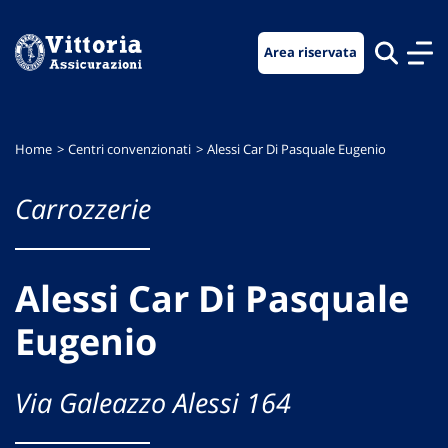
Vai
Vai
Vai
al
al
al
Area riservata
menu
contenuto
footer
di
principale
navigazione
Home
Centri convenzionati
Alessi Car Di Pasquale Eugenio
Carrozzerie
Alessi Car Di Pasquale
Eugenio
Via Galeazzo Alessi 164