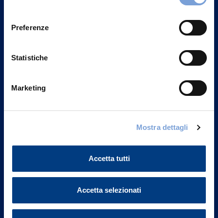
Privacy del sito".
consenso
Preferenze
Statistiche
Marketing
Mostra dettagli
Vittoria Assicurazioni S.p.A.
Via Ignazio Gardella, 2
Accetta tutti
20149 Milano
Part. IVA 01329510158
Accetta selezionati
FAQ