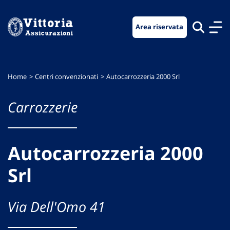
Vai
Vai
Vai
al
al
al
Area riservata
menu
contenuto
footer
di
principale
navigazione
Home
Centri convenzionati
Autocarrozzeria 2000 Srl
Carrozzerie
Autocarrozzeria 2000
Srl
Via Dell'Omo 41