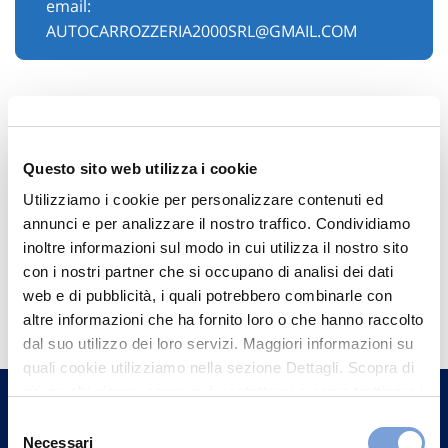
email:
AUTOCARROZZERIA2000SRL@GMAIL.COM
Questo sito web utilizza i cookie
Utilizziamo i cookie per personalizzare contenuti ed
annunci e per analizzare il nostro traffico. Condividiamo
inoltre informazioni sul modo in cui utilizza il nostro sito
con i nostri partner che si occupano di analisi dei dati
Hai bisogno di
web e di pubblicità, i quali potrebbero combinarle con
informazioni?
altre informazioni che ha fornito loro o che hanno raccolto
dal suo utilizzo dei loro servizi. Maggiori informazioni su
Trova l'Agenzia più vicina a te e parla con
quali cookie utilizziamo nella sezione Dettagli. Scopra di
un nostro Agente.
più su chi siamo, come può contattarci e come trattiamo i
dati personali nella nostra Informativa sulla privacy che
Selezione
Contattaci
può trovare nel footer del sito nella sezione "Informativa
Necessari
del