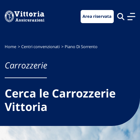
Vai
Vai
Vai
al
al
al
Area riservata
menu
contenuto
footer
di
principale
navigazione
Home
Centri convenzionati
Piano Di Sorrento
Carrozzerie
Cerca le Carrozzerie
Vittoria