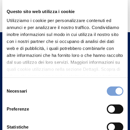
Hai bisogno di
Questo sito web utilizza i cookie
informazioni?
Utilizziamo i cookie per personalizzare contenuti ed
annunci e per analizzare il nostro traffico. Condividiamo
Trova l'Agenzia più vicina a te e parla con
inoltre informazioni sul modo in cui utilizza il nostro sito
un nostro Agente.
con i nostri partner che si occupano di analisi dei dati
web e di pubblicità, i quali potrebbero combinarle con
Contattaci
altre informazioni che ha fornito loro o che hanno raccolto
dal suo utilizzo dei loro servizi. Maggiori informazioni su
quali cookie utilizziamo nella sezione Dettagli. Scopra di
più su chi siamo, come può contattarci e come trattiamo i
dati personali nella nostra Informativa sulla privacy che
Selezione
può trovare nel footer del sito nella sezione "Informativa
Necessari
del
Privacy del sito".
consenso
Preferenze
Statistiche