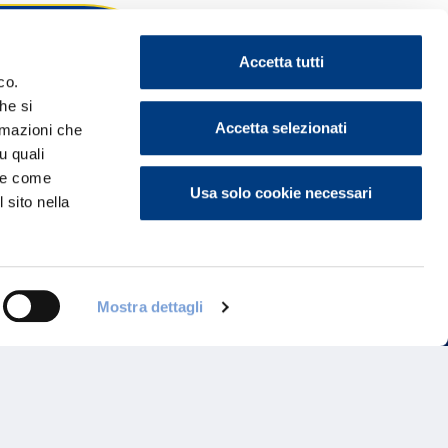
Accetta tutti
co.
he si
ontattaci
Accetta selezionati
ormazioni che
u quali
i e come
Usa solo cookie necessari
 sito nella
Mostra dettagli
Programma di Fidelizzazione
Reclami