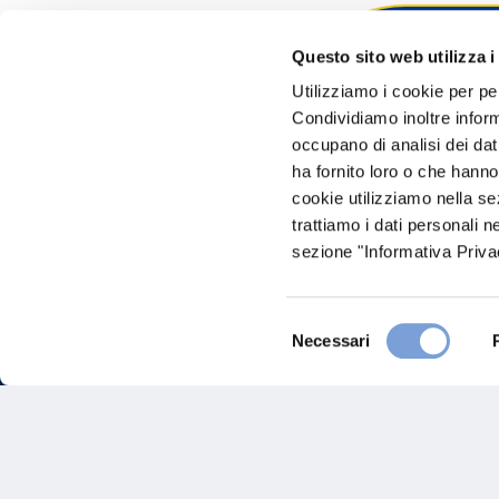
Questo sito web utilizza i
Hai bi
Utilizziamo i cookie per pe
Condividiamo inoltre informa
Trova l'A
occupano di analisi dei dat
nostro Ag
ha fornito loro o che hanno
cookie utilizziamo nella s
trattiamo i dati personali n
sezione "Informativa Privac
Selezione
Necessari
del
consenso
FAQ
Gove
Vittoria Assicurazioni S.p.A.