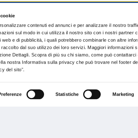
 cookie
sogno di informazioni?
rsonalizzare contenuti ed annunci e per analizzare il nostro traffi
zioni sul modo in cui utilizza il nostro sito con i nostri partner c
genzia più vicina a te e parla con un
C
i web e di pubblicità, i quali potrebbero combinarle con altre inf
ente.
 raccolto dal suo utilizzo dei loro servizi. Maggiori informazioni s
ezione Dettagli. Scopra di più su chi siamo, come può contattarc
ella nostra Informativa sulla privacy che può trovare nel footer del
y del sito".
Preferenze
Statistiche
Marketing
Performances
rnance
Press