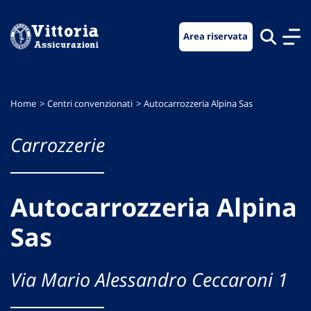
Vai
Vai
Vai
al
al
al
Area riservata
menu
contenuto
footer
di
principale
navigazione
Home
Centri convenzionati
Autocarrozzeria Alpina Sas
Carrozzerie
Autocarrozzeria Alpina
Sas
Via Mario Alessandro Ceccaroni 1