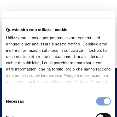
Questo sito web utilizza i cookie
Utilizziamo i cookie per personalizzare contenuti ed
annunci e per analizzare il nostro traffico. Condividiamo
Hai bisogno di
inoltre informazioni sul modo in cui utilizza il nostro sito
informazioni?
con i nostri partner che si occupano di analisi dei dati
web e di pubblicità, i quali potrebbero combinarle con
Trova l'Agenzia più vicina a te e parla con
altre informazioni che ha fornito loro o che hanno raccolto
un nostro Agente.
dal suo utilizzo dei loro servizi. Maggiori informazioni su
quali cookie utilizziamo nella sezione Dettagli. Scopra di
Contattaci
più su chi siamo, come può contattarci e come trattiamo i
dati personali nella nostra Informativa sulla privacy che
Selezione
può trovare nel footer del sito nella sezione "Informativa
Necessari
del
Privacy del sito".
consenso