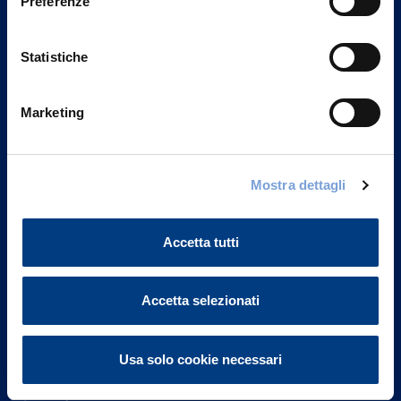
Preferenze
Statistiche
Marketing
Vittoria Assicurazioni S.p.A.
Mostra dettagli
Via Ignazio Gardella, 2
20149 Milano
Part. IVA 01329510158
Accetta tutti
FAQ
Accetta selezionati
Governance
Usa solo cookie necessari
Investor Relations