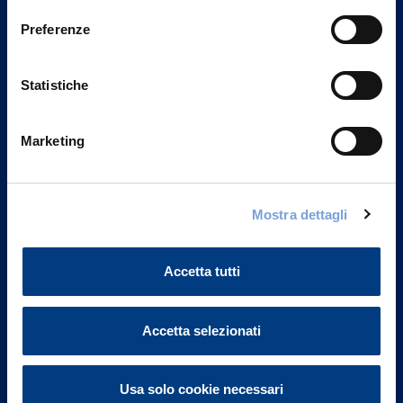
Preferenze
Statistiche
Marketing
Mostra dettagli
Vittoria Assicurazioni S.p.A.
Via Ignazio Gardella, 2
20149 Milano
Accetta tutti
Part. IVA 01329510158
Accetta selezionati
FAQ
Governance
Usa solo cookie necessari