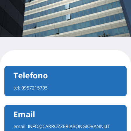
Telefono
tel:
0957215795
Email
email:
INFO@CARROZZERIABONGIOVANNI.IT