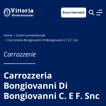
Vai
Vai
Vai
al
al
al
Area riservata
menu
contenuto
footer
di
principale
navigazione
Home
Centri convenzionati
Carrozzeria Bongiovanni Di Bongiovanni C. E F. Snc
Carrozzerie
Carrozzeria
Bongiovanni Di
Bongiovanni C. E F. Snc