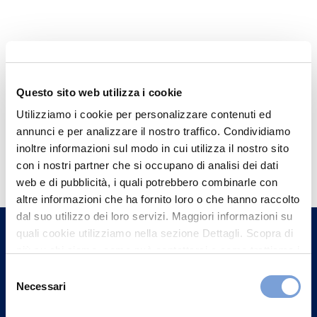
Questo sito web utilizza i cookie
Utilizziamo i cookie per personalizzare contenuti ed
annunci e per analizzare il nostro traffico. Condividiamo
Hai bisogno di
inoltre informazioni sul modo in cui utilizza il nostro sito
con i nostri partner che si occupano di analisi dei dati
informazioni?
web e di pubblicità, i quali potrebbero combinarle con
Trova l'Agenzia più vicina a te e parla con
altre informazioni che ha fornito loro o che hanno raccolto
un nostro Agente.
dal suo utilizzo dei loro servizi. Maggiori informazioni su
quali cookie utilizziamo nella sezione Dettagli. Scopra di
più su chi siamo, come può contattarci e come trattiamo i
Contattaci
dati personali nella nostra Informativa sulla privacy che
Selezione
può trovare nel footer del sito nella sezione "Informativa
Necessari
del
Privacy del sito".
consenso