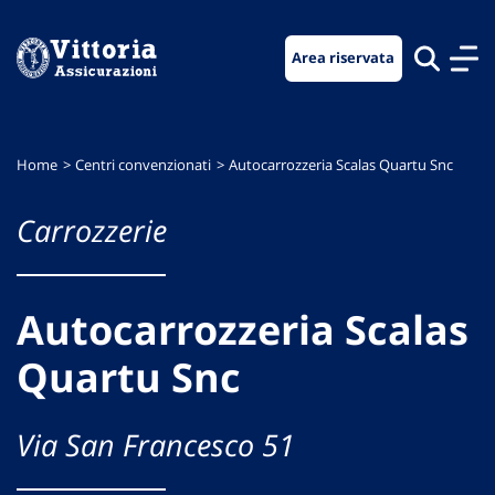
Vai
Vai
Vai
al
al
al
Area riservata
menu
contenuto
footer
di
principale
navigazione
Home
Centri convenzionati
Autocarrozzeria Scalas Quartu Snc
Carrozzerie
Autocarrozzeria Scalas
Quartu Snc
Via San Francesco 51