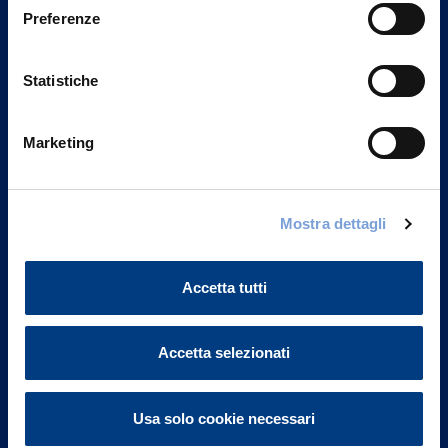
Preferenze
Statistiche
Marketing
Mostra dettagli
Vittoria Assicurazioni S.p.A.
Via Ignazio Gardella, 2
20149 Milano
Accetta tutti
Part. IVA 01329510158
FAQ
Accetta selezionati
Governance
Usa solo cookie necessari
Investor Relations