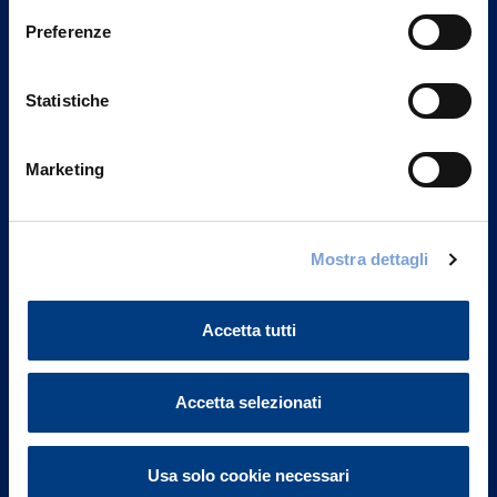
Preferenze
Statistiche
Marketing
Mostra dettagli
Vittoria Assicurazioni S.p.A.
Via Ignazio Gardella, 2
20149 Milano
Accetta tutti
Part. IVA 01329510158
Accetta selezionati
FAQ
Governance
Usa solo cookie necessari