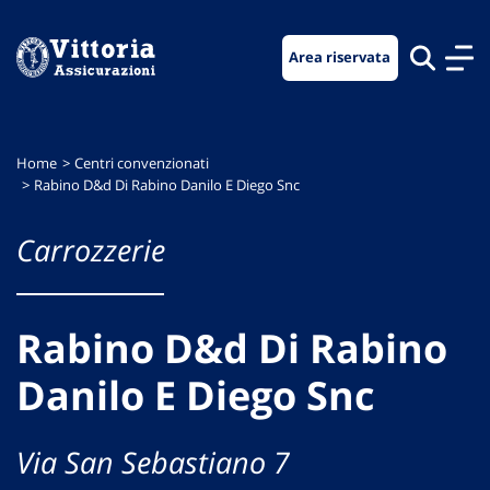
Vai
Vai
Vai
al
al
al
Area riservata
menu
contenuto
footer
di
principale
navigazione
Home
Centri convenzionati
Rabino D&d Di Rabino Danilo E Diego Snc
Carrozzerie
Rabino D&d Di Rabino
Danilo E Diego Snc
Via San Sebastiano 7