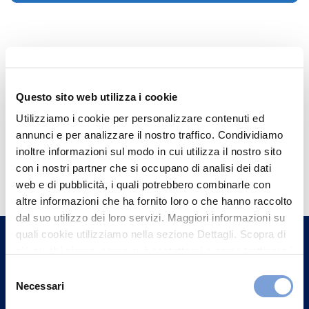
Questo sito web utilizza i cookie
Utilizziamo i cookie per personalizzare contenuti ed
annunci e per analizzare il nostro traffico. Condividiamo
inoltre informazioni sul modo in cui utilizza il nostro sito
Hai bisogno di
con i nostri partner che si occupano di analisi dei dati
informazioni?
web e di pubblicità, i quali potrebbero combinarle con
altre informazioni che ha fornito loro o che hanno raccolto
Trova l'Agenzia più vicina a te e parla con
dal suo utilizzo dei loro servizi. Maggiori informazioni su
un nostro Agente.
quali cookie utilizziamo nella sezione Dettagli. Scopra di
più su chi siamo, come può contattarci e come trattiamo i
Contattaci
dati personali nella nostra Informativa sulla privacy che
Selezione
può trovare nel footer del sito nella sezione "Informativa
Necessari
del
Privacy del sito".
consenso