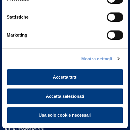
Statistiche
Marketing
Vittoria Assicurazioni S.p.A.
Mostra dettagli
Via Ignazio Gardella, 2
20149 Milano
Part. IVA 01329510158
Accetta tutti
FAQ
Accetta selezionati
Governance
Investor Relations
Usa solo cookie necessari
Altre informazioni