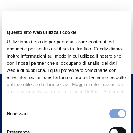
Questo sito web utilizza i cookie
Utilizziamo i cookie per personalizzare contenuti ed
annunci e per analizzare il nostro traffico. Condividiamo
Hai bisogno di
inoltre informazioni sul modo in cui utilizza il nostro sito
informazioni?
con i nostri partner che si occupano di analisi dei dati
Trova l'Agenzia più vicina a te e parla con
web e di pubblicità, i quali potrebbero combinarle con
altre informazioni che ha fornito loro o che hanno raccolto
un nostro Agente.
dal suo utilizzo dei loro servizi. Maggiori informazioni su
quali cookie utilizziamo nella sezione Dettagli. Scopra di
Contattaci
più su chi siamo, come può contattarci e come trattiamo i
dati personali nella nostra Informativa sulla privacy che
Selezione
può trovare nel footer del sito nella sezione "Informativa
Necessari
del
Privacy del sito".
consenso
Preferenze