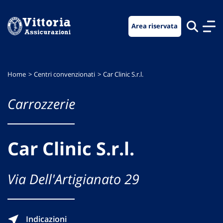
Vai
Vai
Vai
al
al
al
Area riservata
menu
contenuto
footer
di
principale
navigazione
Home
Centri convenzionati
Car Clinic S.r.l.
Carrozzerie
Car Clinic S.r.l.
Via Dell'Artigianato 29
Indicazioni