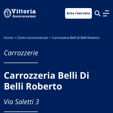
Vai
Vai
Vai
al
al
al
Area riservata
menu
contenuto
footer
di
principale
navigazione
Home
Centri convenzionati
Carrozzeria Belli Di Belli Roberto
Carrozzerie
Carrozzeria Belli Di
Belli Roberto
Via Saletti 3