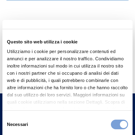
Questo sito web utilizza i cookie
Utilizziamo i cookie per personalizzare contenuti ed
annunci e per analizzare il nostro traffico. Condividiamo
inoltre informazioni sul modo in cui utilizza il nostro sito
Hai bisogno di
con i nostri partner che si occupano di analisi dei dati
informazioni?
web e di pubblicità, i quali potrebbero combinarle con
altre informazioni che ha fornito loro o che hanno raccolto
Trova l'Agenzia più vicina a te e parla con
dal suo utilizzo dei loro servizi. Maggiori informazioni su
un nostro Agente.
quali cookie utilizziamo nella sezione Dettagli. Scopra di
più su chi siamo, come può contattarci e come trattiamo i
Contattaci
dati personali nella nostra Informativa sulla privacy che
Selezione
può trovare nel footer del sito nella sezione "Informativa
Necessari
del
Privacy del sito".
consenso