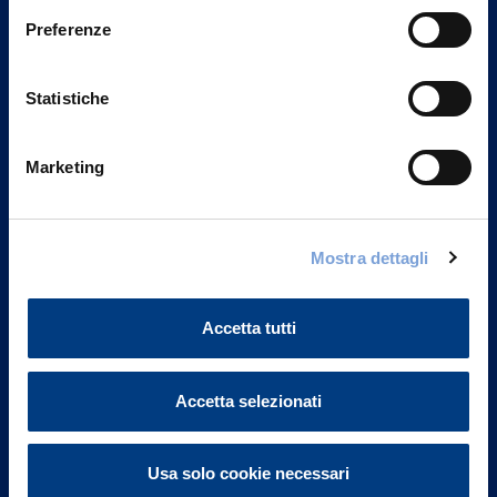
Preferenze
Statistiche
Marketing
Mostra dettagli
Vittoria Assicurazioni S.p.A.
Via Ignazio Gardella, 2
20149 Milano
Accetta tutti
Part. IVA 01329510158
FAQ
Accetta selezionati
Governance
Usa solo cookie necessari