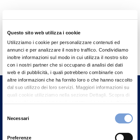
Questo sito web utilizza i cookie
Utilizziamo i cookie per personalizzare contenuti ed
Hai bisogno di
annunci e per analizzare il nostro traffico. Condividiamo
inoltre informazioni sul modo in cui utilizza il nostro sito
informazioni?
con i nostri partner che si occupano di analisi dei dati
Trova l'Agenzia più vicina a te e parla con
web e di pubblicità, i quali potrebbero combinarle con
un nostro Agente.
altre informazioni che ha fornito loro o che hanno raccolto
dal suo utilizzo dei loro servizi. Maggiori informazioni su
quali cookie utilizziamo nella sezione Dettagli. Scopra di
Contattaci
più su chi siamo, come può contattarci e come trattiamo i
dati personali nella nostra Informativa sulla privacy che
Selezione
può trovare nel footer del sito nella sezione "Informativa
Necessari
del
Privacy del sito".
consenso
Preferenze