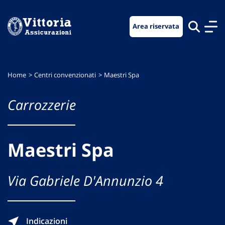
Vai
Vai
Vai
al
al
al
Area riservata
menu
contenuto
footer
di
principale
navigazione
Home
Centri convenzionati
Maestri Spa
Carrozzerie
Maestri Spa
Via Gabriele D'Annunzio 4
Indicazioni