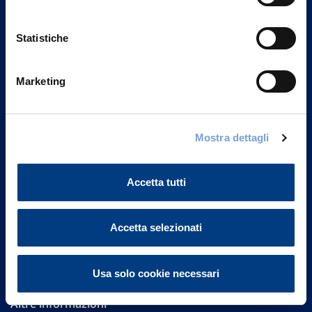
Statistiche
Marketing
Vittoria Assicurazioni S.p.A.
Via Ignazio Gardella, 2
Mostra dettagli
20149 Milano
Part. IVA 01329510158
Accetta tutti
FAQ
Accetta selezionati
Governance
Investor Relations
Usa solo cookie necessari
Altre informazioni