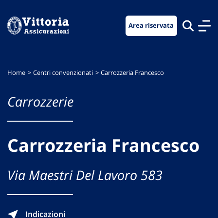
Vai
Vai
Vai
al
al
al
Area riservata
menu
contenuto
footer
di
principale
navigazione
Home
Centri convenzionati
Carrozzeria Francesco
Carrozzerie
Carrozzeria Francesco
Via Maestri Del Lavoro 583
Indicazioni