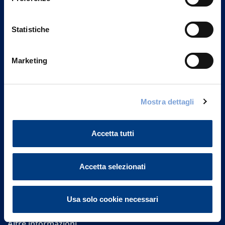
Statistiche
Marketing
Vittoria Assicurazioni S.p.A.
Mostra dettagli
Via Ignazio Gardella, 2
20149 Milano
Part. IVA 01329510158
Accetta tutti
FAQ
Accetta selezionati
Governance
Investor Relations
Usa solo cookie necessari
Altre informazioni