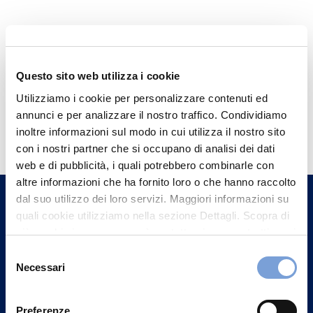
Questo sito web utilizza i cookie
Utilizziamo i cookie per personalizzare contenuti ed
annunci e per analizzare il nostro traffico. Condividiamo
Hai bisogno di
inoltre informazioni sul modo in cui utilizza il nostro sito
informazioni?
con i nostri partner che si occupano di analisi dei dati
Trova l'Agenzia più vicina a te e parla con
web e di pubblicità, i quali potrebbero combinarle con
altre informazioni che ha fornito loro o che hanno raccolto
un nostro Agente.
dal suo utilizzo dei loro servizi. Maggiori informazioni su
quali cookie utilizziamo nella sezione Dettagli. Scopra di
Contattaci
più su chi siamo, come può contattarci e come trattiamo i
dati personali nella nostra Informativa sulla privacy che
Selezione
può trovare nel footer del sito nella sezione "Informativa
Necessari
del
Privacy del sito".
consenso
Preferenze