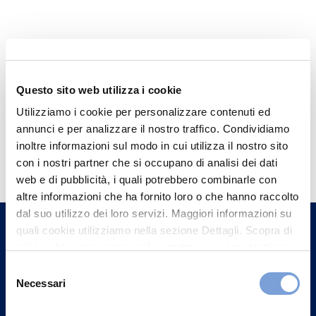
Questo sito web utilizza i cookie
Utilizziamo i cookie per personalizzare contenuti ed
annunci e per analizzare il nostro traffico. Condividiamo
Hai bisogno di
inoltre informazioni sul modo in cui utilizza il nostro sito
con i nostri partner che si occupano di analisi dei dati
informazioni?
web e di pubblicità, i quali potrebbero combinarle con
Trova l'Agenzia più vicina a te e parla con
altre informazioni che ha fornito loro o che hanno raccolto
un nostro Agente.
dal suo utilizzo dei loro servizi. Maggiori informazioni su
quali cookie utilizziamo nella sezione Dettagli. Scopra di
più su chi siamo, come può contattarci e come trattiamo i
Contattaci
dati personali nella nostra Informativa sulla privacy che
Selezione
può trovare nel footer del sito nella sezione "Informativa
Necessari
del
Privacy del sito".
consenso