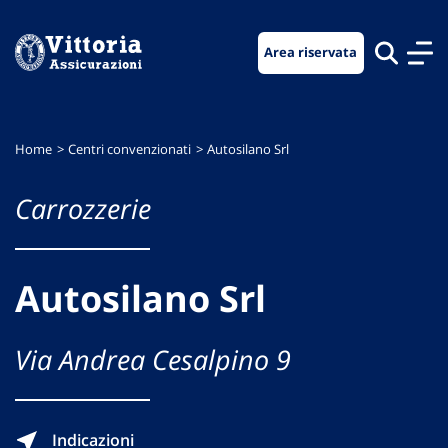
Vai
Vai
Vai
al
al
al
Area riservata
menu
contenuto
footer
di
principale
navigazione
Home
Centri convenzionati
Autosilano Srl
Carrozzerie
Autosilano Srl
Via Andrea Cesalpino 9
Indicazioni