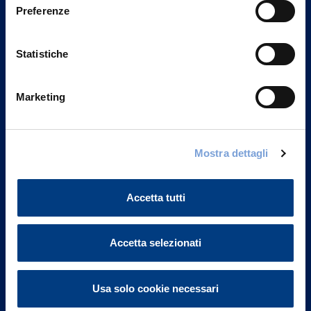
Preferenze
Statistiche
Marketing
Vittoria Assicurazioni S.p.A.
Mostra dettagli
Via Ignazio Gardella, 2
20149 Milano
Accetta tutti
Part. IVA 01329510158
FAQ
Accetta selezionati
Governance
Usa solo cookie necessari
Investor Relations