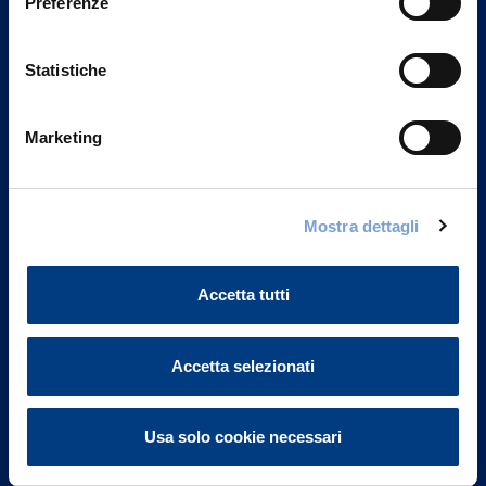
Preferenze
Statistiche
Marketing
Vittoria Assicurazioni S.p.A.
Mostra dettagli
Via Ignazio Gardella, 2
20149 Milano
Part. IVA 01329510158
Accetta tutti
FAQ
Accetta selezionati
Governance
Usa solo cookie necessari
Investor Relations