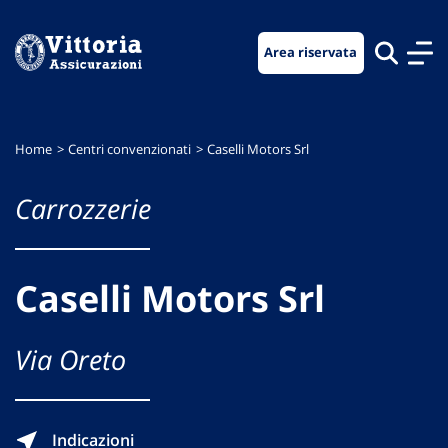
Vai
Vai
Vai
al
al
al
Area riservata
menu
contenuto
footer
di
principale
navigazione
Home
Centri convenzionati
Caselli Motors Srl
Carrozzerie
Caselli Motors Srl
Via Oreto
Indicazioni