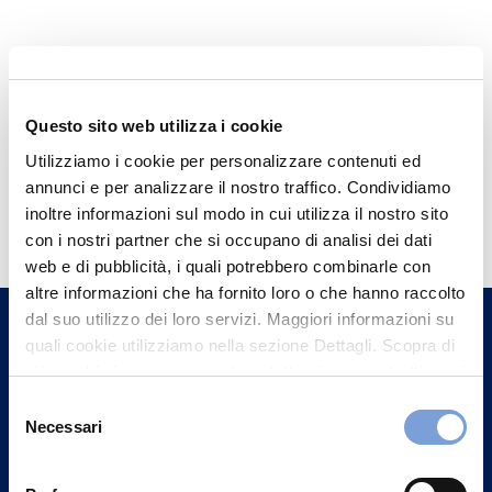
Questo sito web utilizza i cookie
Utilizziamo i cookie per personalizzare contenuti ed
annunci e per analizzare il nostro traffico. Condividiamo
Hai bisogno di
inoltre informazioni sul modo in cui utilizza il nostro sito
informazioni?
con i nostri partner che si occupano di analisi dei dati
web e di pubblicità, i quali potrebbero combinarle con
Trova l'Agenzia più vicina a te e parla con
altre informazioni che ha fornito loro o che hanno raccolto
un nostro Agente.
dal suo utilizzo dei loro servizi. Maggiori informazioni su
quali cookie utilizziamo nella sezione Dettagli. Scopra di
Contattaci
più su chi siamo, come può contattarci e come trattiamo i
dati personali nella nostra Informativa sulla privacy che
Selezione
può trovare nel footer del sito nella sezione "Informativa
Necessari
del
Privacy del sito".
consenso