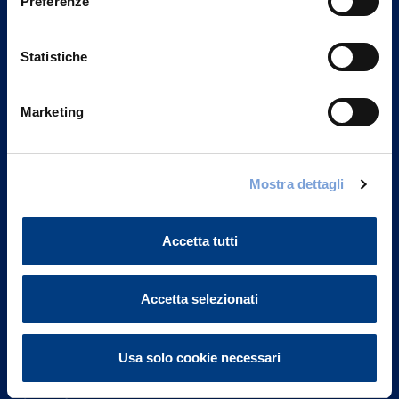
Preferenze
Statistiche
Marketing
Vittoria Assicurazioni S.p.A.
Mostra dettagli
Via Ignazio Gardella, 2
20149 Milano
Part. IVA 01329510158
Accetta tutti
FAQ
Accetta selezionati
Governance
Usa solo cookie necessari
Investor Relations