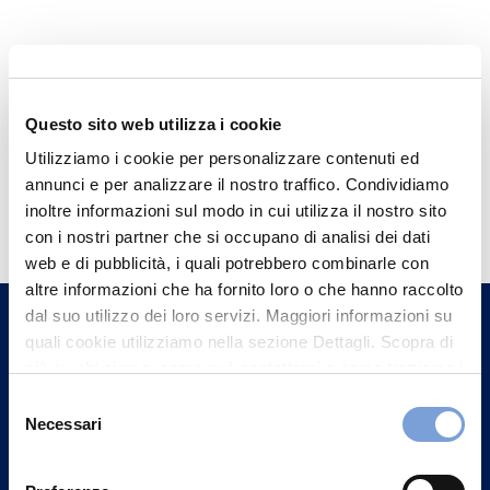
Questo sito web utilizza i cookie
Utilizziamo i cookie per personalizzare contenuti ed
annunci e per analizzare il nostro traffico. Condividiamo
Hai bisogno di
inoltre informazioni sul modo in cui utilizza il nostro sito
informazioni?
con i nostri partner che si occupano di analisi dei dati
web e di pubblicità, i quali potrebbero combinarle con
Trova l'Agenzia più vicina a te e parla con
altre informazioni che ha fornito loro o che hanno raccolto
un nostro Agente.
dal suo utilizzo dei loro servizi. Maggiori informazioni su
quali cookie utilizziamo nella sezione Dettagli. Scopra di
Contattaci
più su chi siamo, come può contattarci e come trattiamo i
dati personali nella nostra Informativa sulla privacy che
Selezione
può trovare nel footer del sito nella sezione "Informativa
Necessari
del
Privacy del sito".
consenso