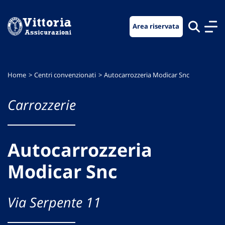
Vai
Vai
Vai
al
al
al
Area riservata
menu
contenuto
footer
di
principale
navigazione
Home
Centri convenzionati
Autocarrozzeria Modicar Snc
Carrozzerie
Autocarrozzeria
Modicar Snc
Via Serpente 11