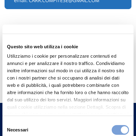
email:
CARR.COMPITESE@GMAIL.COM
Questo sito web utilizza i cookie
Utilizziamo i cookie per personalizzare contenuti ed
annunci e per analizzare il nostro traffico. Condividiamo
inoltre informazioni sul modo in cui utilizza il nostro sito
Hai bisogno di
con i nostri partner che si occupano di analisi dei dati
web e di pubblicità, i quali potrebbero combinarle con
informazioni?
altre informazioni che ha fornito loro o che hanno raccolto
Trova l'Agenzia più vicina a te e parla con
dal suo utilizzo dei loro servizi. Maggiori informazioni su
un nostro Agente.
quali cookie utilizziamo nella sezione Dettagli. Scopra di
più su chi siamo, come può contattarci e come trattiamo i
dati personali nella nostra Informativa sulla privacy che
Selezione
Contattaci
può trovare nel footer del sito nella sezione "Informativa
Necessari
del