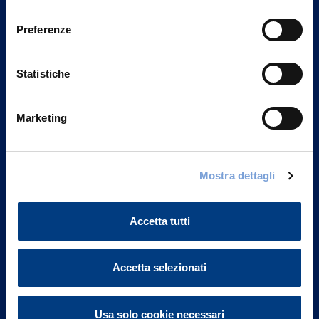
Privacy del sito".
consenso
Preferenze
Statistiche
Marketing
Mostra dettagli
Vittoria Assicurazioni S.p.A.
Via Ignazio Gardella, 2
Accetta tutti
20149 Milano
Part. IVA 01329510158
Accetta selezionati
FAQ
Governance
Usa solo cookie necessari