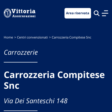
Vai
Vai
Vai
al
al
al
Area riservata
menu
contenuto
footer
di
principale
navigazione
Home
Centri convenzionati
Carrozzeria Compitese Snc
Carrozzerie
Carrozzeria Compitese
Snc
Via Dei Santeschi 148