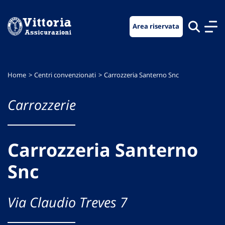
Vai
Vai
Vai
al
al
al
Area riservata
menu
contenuto
footer
di
principale
navigazione
Home
Centri convenzionati
Carrozzeria Santerno Snc
Carrozzerie
Carrozzeria Santerno
Snc
Via Claudio Treves 7