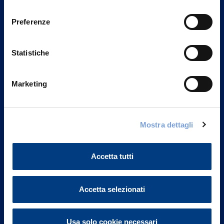
Privacy del sito".
consenso
Preferenze
Statistiche
Marketing
Mostra dettagli
Vittoria Assicurazioni S.p.A.
Via Ignazio Gardella, 2
Accetta tutti
20149 Milano
Part. IVA 01329510158
Accetta selezionati
FAQ
Governance
Usa solo cookie necessari