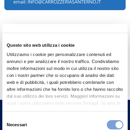
email:
INFO@CARROZZERIASANTERNO.IT
Questo sito web utilizza i cookie
Utilizziamo i cookie per personalizzare contenuti ed
annunci e per analizzare il nostro traffico. Condividiamo
inoltre informazioni sul modo in cui utilizza il nostro sito
Hai bisogno di
con i nostri partner che si occupano di analisi dei dati
web e di pubblicità, i quali potrebbero combinarle con
informazioni?
altre informazioni che ha fornito loro o che hanno raccolto
Trova l'Agenzia più vicina a te e parla con
dal suo utilizzo dei loro servizi. Maggiori informazioni su
quali cookie utilizziamo nella sezione Dettagli. Scopra di
un nostro Agente.
più su chi siamo, come può contattarci e come trattiamo i
dati personali nella nostra Informativa sulla privacy che
Selezione
Contattaci
può trovare nel footer del sito nella sezione "Informativa
Necessari
del