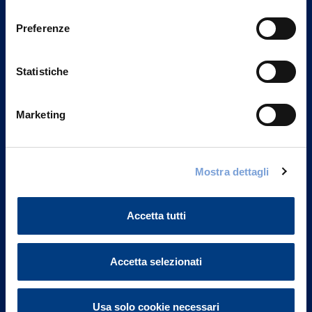
Privacy del sito".
consenso
Preferenze
Statistiche
Marketing
Mostra dettagli
Vittoria Assicurazioni S.p.A.
Via Ignazio Gardella, 2
Accetta tutti
20149 Milano
Part. IVA 01329510158
Accetta selezionati
FAQ
Governance
Usa solo cookie necessari