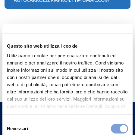
AUTOCARROZZERIAPROIETTI@GMAIL.COM
Questo sito web utilizza i cookie
Utilizziamo i cookie per personalizzare contenuti ed
annunci e per analizzare il nostro traffico. Condividiamo
inoltre informazioni sul modo in cui utilizza il nostro sito
Hai bisogno di
con i nostri partner che si occupano di analisi dei dati
web e di pubblicità, i quali potrebbero combinarle con
informazioni?
altre informazioni che ha fornito loro o che hanno raccolto
Trova l'Agenzia più vicina a te e parla con
dal suo utilizzo dei loro servizi. Maggiori informazioni su
un nostro Agente.
quali cookie utilizziamo nella sezione Dettagli. Scopra di
più su chi siamo, come può contattarci e come trattiamo i
dati personali nella nostra Informativa sulla privacy che
Contattaci
Selezione
può trovare nel footer del sito nella sezione "Informativa
Necessari
del