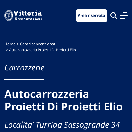
Vai
Vai
Vai
al
al
al
Area riservata
menu
contenuto
footer
di
principale
navigazione
Home
Centri convenzionati
Autocarrozzeria Proietti Di Proietti Elio
Carrozzerie
Autocarrozzeria
Proietti Di Proietti Elio
Localita' Turrida Sassogrande 34