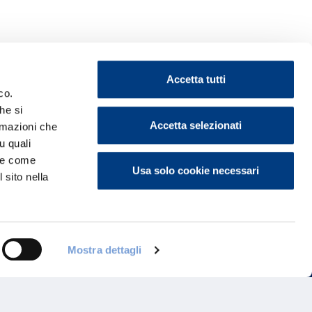
Accetta tutti
co.
he si
Accetta selezionati
ormazioni che
ontattaci
u quali
i e come
Usa solo cookie necessari
 sito nella
Mostra dettagli
Programma di Fidelizzazione