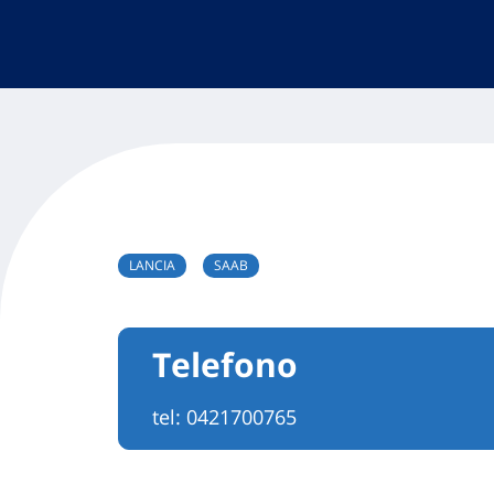
LANCIA
SAAB
Telefono
tel:
0421700765