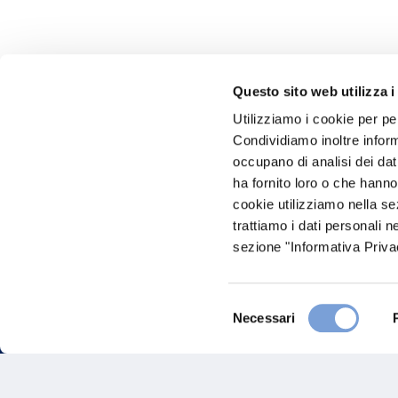
Questo sito web utilizza i
Utilizziamo i cookie per pe
Hai bi
Condividiamo inoltre informa
occupano di analisi dei dat
Trova l'A
ha fornito loro o che hanno
nostro Ag
cookie utilizziamo nella s
trattiamo i dati personali n
sezione "Informativa Privac
Selezione
Necessari
del
consenso
FAQ