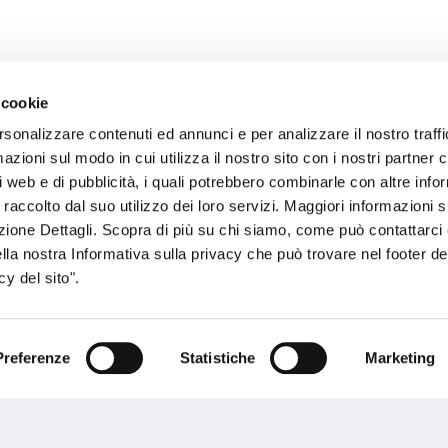
 cookie
rsonalizzare contenuti ed annunci e per analizzare il nostro traffi
sogno di informazioni?
zioni sul modo in cui utilizza il nostro sito con i nostri partner c
i web e di pubblicità, i quali potrebbero combinarle con altre inf
genzia più vicina a te e parla con un
C
 raccolto dal suo utilizzo dei loro servizi. Maggiori informazioni s
ente.
ezione Dettagli. Scopra di più su chi siamo, come può contattarc
ella nostra Informativa sulla privacy che può trovare nel footer del
y del sito".
Preferenze
Statistiche
Marketing
Performances