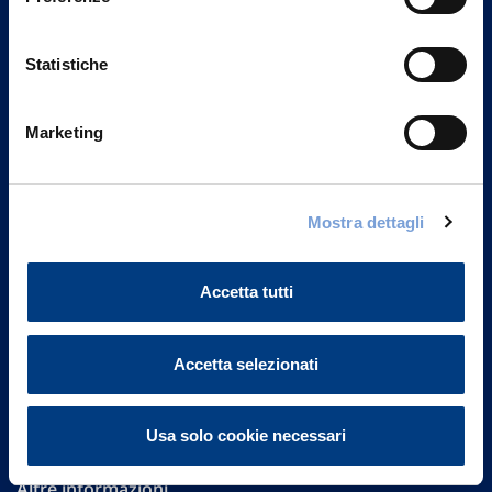
Statistiche
Marketing
Vittoria Assicurazioni S.p.A.
Mostra dettagli
Via Ignazio Gardella, 2
20149 Milano
Part. IVA 01329510158
Accetta tutti
FAQ
Accetta selezionati
Governance
Investor Relations
Usa solo cookie necessari
Altre informazioni