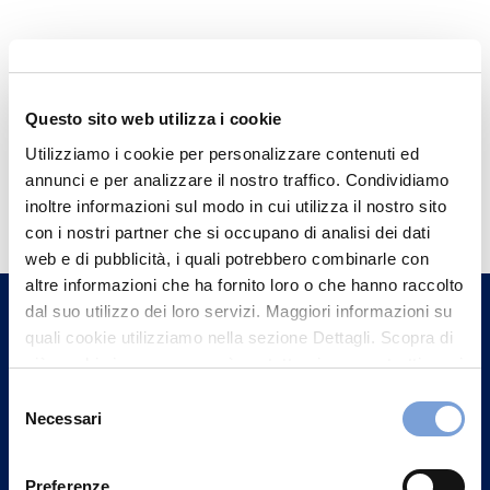
Questo sito web utilizza i cookie
Utilizziamo i cookie per personalizzare contenuti ed
annunci e per analizzare il nostro traffico. Condividiamo
Hai bisogno di
inoltre informazioni sul modo in cui utilizza il nostro sito
informazioni?
con i nostri partner che si occupano di analisi dei dati
Trova l'Agenzia più vicina a te e parla con
web e di pubblicità, i quali potrebbero combinarle con
altre informazioni che ha fornito loro o che hanno raccolto
un nostro Agente.
dal suo utilizzo dei loro servizi. Maggiori informazioni su
quali cookie utilizziamo nella sezione Dettagli. Scopra di
Contattaci
più su chi siamo, come può contattarci e come trattiamo i
dati personali nella nostra Informativa sulla privacy che
Selezione
può trovare nel footer del sito nella sezione "Informativa
Necessari
del
Privacy del sito".
consenso
Preferenze