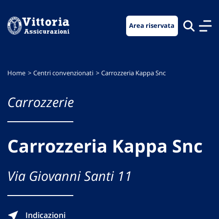
Vai
Vai
Vai
al
al
al
Area riservata
menu
contenuto
footer
di
principale
navigazione
Home
Centri convenzionati
Carrozzeria Kappa Snc
Carrozzerie
Carrozzeria Kappa Snc
Via Giovanni Santi 11
Indicazioni