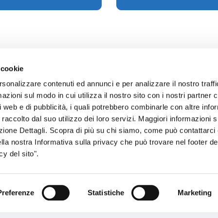
 cookie
rsonalizzare contenuti ed annunci e per analizzare il nostro traffi
zioni sul modo in cui utilizza il nostro sito con i nostri partner c
sogno di informazioni?
i web e di pubblicità, i quali potrebbero combinarle con altre inf
 raccolto dal suo utilizzo dei loro servizi. Maggiori informazioni s
genzia più vicina a te e parla con un
C
ezione Dettagli. Scopra di più su chi siamo, come può contattarc
ente.
ella nostra Informativa sulla privacy che può trovare nel footer del
y del sito".
Preferenze
Statistiche
Marketing