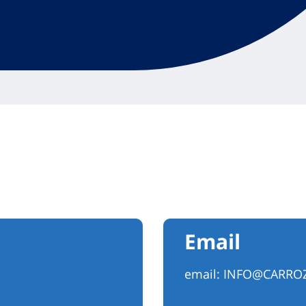
Email
email:
INFO@CARROZ