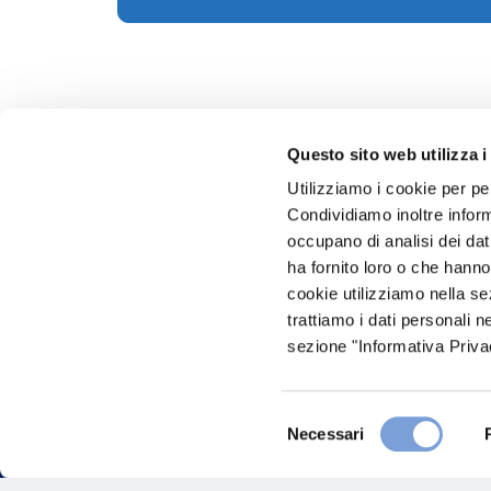
Questo sito web utilizza i
Utilizziamo i cookie per pe
Condividiamo inoltre informa
Hai bi
occupano di analisi dei dat
ha fornito loro o che hanno
Trova l'A
cookie utilizziamo nella s
nostro Ag
trattiamo i dati personali n
sezione "Informativa Privac
Selezione
Necessari
del
consenso