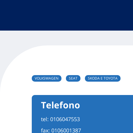
VOLKSWAGEN
SEAT
SKODA E TOYOTA
Telefono
tel:
0106047553
fax: 0106001387