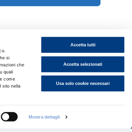
Accetta tutti
co.
he si
Accetta selezionati
ormazioni che
u quali
ontattaci
i e come
Usa solo cookie necessari
 sito nella
Mostra dettagli