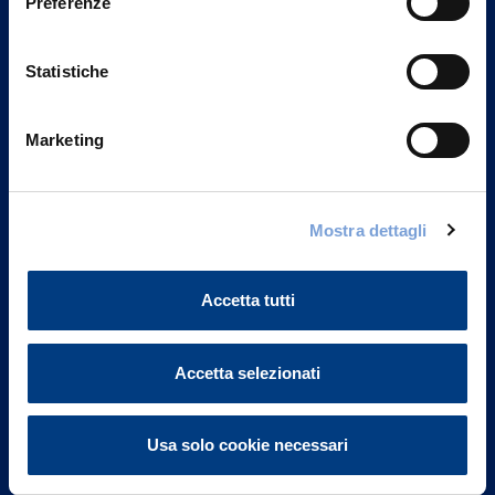
Preferenze
Statistiche
Marketing
Vittoria Assicurazioni S.p.A.
Mostra dettagli
Via Ignazio Gardella, 2
20149 Milano
Part. IVA 01329510158
Accetta tutti
FAQ
Accetta selezionati
Governance
Usa solo cookie necessari
Investor Relations