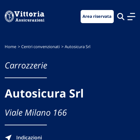
Vai
Vai
Vai
al
al
al
Area riservata
menu
contenuto
footer
di
principale
navigazione
Home
Centri convenzionati
Autosicura Srl
Carrozzerie
Autosicura Srl
Viale Milano 166
Indicazioni