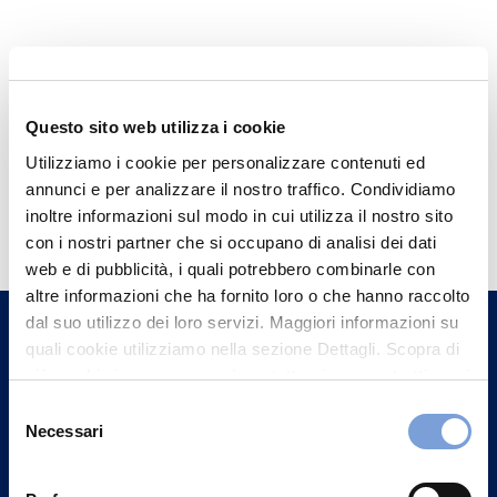
Questo sito web utilizza i cookie
Utilizziamo i cookie per personalizzare contenuti ed
annunci e per analizzare il nostro traffico. Condividiamo
Hai bisogno di
inoltre informazioni sul modo in cui utilizza il nostro sito
informazioni?
con i nostri partner che si occupano di analisi dei dati
web e di pubblicità, i quali potrebbero combinarle con
Trova l'Agenzia più vicina a te e parla con
altre informazioni che ha fornito loro o che hanno raccolto
un nostro Agente.
dal suo utilizzo dei loro servizi. Maggiori informazioni su
quali cookie utilizziamo nella sezione Dettagli. Scopra di
Contattaci
più su chi siamo, come può contattarci e come trattiamo i
dati personali nella nostra Informativa sulla privacy che
Selezione
può trovare nel footer del sito nella sezione "Informativa
Necessari
del
Privacy del sito".
consenso