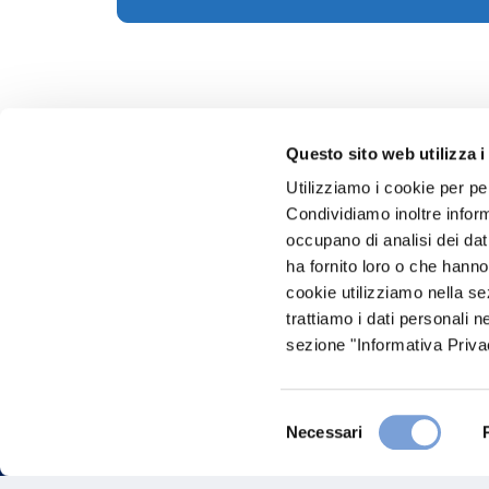
Questo sito web utilizza i
Utilizziamo i cookie per pe
Condividiamo inoltre informa
Hai bi
occupano di analisi dei dat
ha fornito loro o che hanno
Trova l'A
cookie utilizziamo nella s
nostro Ag
trattiamo i dati personali n
sezione "Informativa Privac
Selezione
Necessari
del
consenso