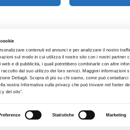
 cookie
rsonalizzare contenuti ed annunci e per analizzare il nostro traffi
zioni sul modo in cui utilizza il nostro sito con i nostri partner c
sogno di informazioni?
i web e di pubblicità, i quali potrebbero combinarle con altre inf
 raccolto dal suo utilizzo dei loro servizi. Maggiori informazioni s
genzia più vicina a te e parla con un
C
ezione Dettagli. Scopra di più su chi siamo, come può contattarc
ente.
ella nostra Informativa sulla privacy che può trovare nel footer del
y del sito".
Preferenze
Statistiche
Marketing