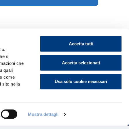
Accetta tutti
co.
he si
Accetta selezionati
ormazioni che
u quali
ontattaci
i e come
Usa solo cookie necessari
 sito nella
Mostra dettagli