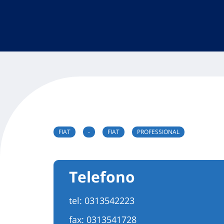
FIAT
-
FIAT
PROFESSIONAL
Telefono
tel:
0313542223
fax: 0313541728