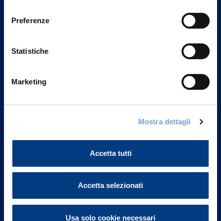
Privacy del sito".
consenso
Preferenze
Statistiche
Marketing
Mostra dettagli
Vittoria Assicurazioni S.p.A.
Via Ignazio Gardella, 2
Accetta tutti
20149 Milano
Part. IVA 01329510158
Accetta selezionati
FAQ
Governance
Usa solo cookie necessari