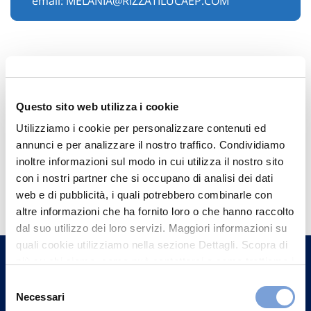
email:
MELANIA@RIZZATILUCAEP.COM
Questo sito web utilizza i cookie
Utilizziamo i cookie per personalizzare contenuti ed
annunci e per analizzare il nostro traffico. Condividiamo
inoltre informazioni sul modo in cui utilizza il nostro sito
Hai bisogno di
con i nostri partner che si occupano di analisi dei dati
web e di pubblicità, i quali potrebbero combinarle con
informazioni?
altre informazioni che ha fornito loro o che hanno raccolto
Trova l'Agenzia più vicina a te e parla con
dal suo utilizzo dei loro servizi. Maggiori informazioni su
un nostro Agente.
quali cookie utilizziamo nella sezione Dettagli. Scopra di
più su chi siamo, come può contattarci e come trattiamo i
dati personali nella nostra Informativa sulla privacy che
Selezione
Contattaci
può trovare nel footer del sito nella sezione "Informativa
Necessari
del