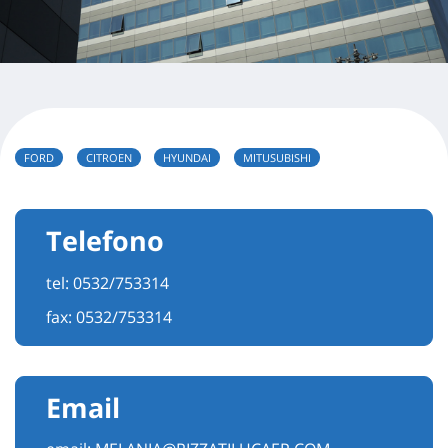
FORD
CITROEN
HYUNDAI
MITUSUBISHI
Telefono
tel:
0532/753314
fax: 0532/753314
Email