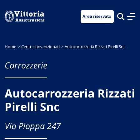
Vai
Vai
Vai
al
al
al
Area riservata
menu
contenuto
footer
di
principale
navigazione
Home
Centri convenzionati
Autocarrozzeria Rizzati Pirelli Snc
Carrozzerie
Autocarrozzeria Rizzati
Pirelli Snc
Via Pioppa 247