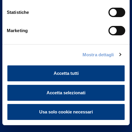
Statistiche
Marketing
Vittoria Assicurazioni S.p.A.
Via Ignazio Gardella, 2
Mostra dettagli
20149 Milano
Part. IVA 01329510158
Accetta tutti
FAQ
Governance
Accetta selezionati
Investor Relations
Usa solo cookie necessari
Altre informazioni