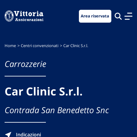
Vai
Vai
Vai
al
al
al
Area riservata
menu
contenuto
footer
di
principale
navigazione
Home
Centri convenzionati
Car Clinic S.r.l.
Carrozzerie
Car Clinic S.r.l.
Contrada San Benedetto Snc
Indicazioni