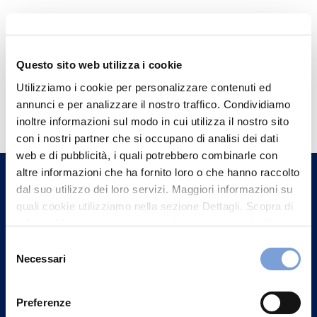
Questo sito web utilizza i cookie
Utilizziamo i cookie per personalizzare contenuti ed
Hai bisogno di
annunci e per analizzare il nostro traffico. Condividiamo
informazioni?
inoltre informazioni sul modo in cui utilizza il nostro sito
con i nostri partner che si occupano di analisi dei dati
Trova l'Agenzia più vicina a te e parla con
web e di pubblicità, i quali potrebbero combinarle con
un nostro Agente.
altre informazioni che ha fornito loro o che hanno raccolto
dal suo utilizzo dei loro servizi. Maggiori informazioni su
Contattaci
quali cookie utilizziamo nella sezione Dettagli. Scopra di
più su chi siamo, come può contattarci e come trattiamo i
dati personali nella nostra Informativa sulla privacy che
Selezione
può trovare nel footer del sito nella sezione "Informativa
Necessari
del
Privacy del sito".
consenso
Preferenze