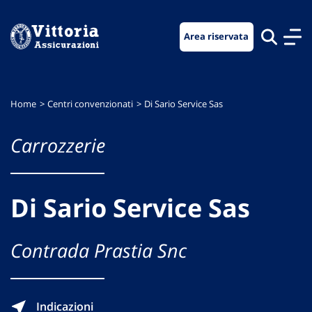
Vai
Vai
Vai
al
al
al
Area riservata
menu
contenuto
footer
di
principale
navigazione
Home
Centri convenzionati
Di Sario Service Sas
Carrozzerie
Di Sario Service Sas
Contrada Prastia Snc
Indicazioni