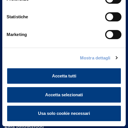
Statistiche
Marketing
Vittoria Assicurazioni S.p.A.
Mostra dettagli
Via Ignazio Gardella, 2
20149 Milano
Part. IVA 01329510158
Accetta tutti
FAQ
Accetta selezionati
Governance
Investor Relations
Usa solo cookie necessari
Altre informazioni