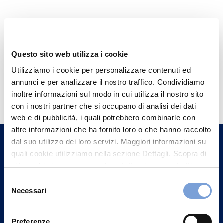
Questo sito web utilizza i cookie
Utilizziamo i cookie per personalizzare contenuti ed
annunci e per analizzare il nostro traffico. Condividiamo
Hai bisogno di
inoltre informazioni sul modo in cui utilizza il nostro sito
informazioni?
con i nostri partner che si occupano di analisi dei dati
Trova l'Agenzia più vicina a te e parla con
web e di pubblicità, i quali potrebbero combinarle con
altre informazioni che ha fornito loro o che hanno raccolto
un nostro Agente.
dal suo utilizzo dei loro servizi. Maggiori informazioni su
quali cookie utilizziamo nella sezione Dettagli. Scopra di
Contattaci
più su chi siamo, come può contattarci e come trattiamo i
dati personali nella nostra Informativa sulla privacy che
Selezione
può trovare nel footer del sito nella sezione "Informativa
Necessari
del
Privacy del sito".
consenso
Preferenze