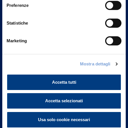
Preferenze
Statistiche
Marketing
Mostra dettagli
Vittoria Assicurazioni S.p.A.
Via Ignazio Gardella, 2
20149 Milano
Accetta tutti
Part. IVA 01329510158
FAQ
Accetta selezionati
Governance
Usa solo cookie necessari
Investor Relations