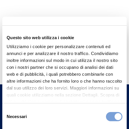
Questo sito web utilizza i cookie
Utilizziamo i cookie per personalizzare contenuti ed
annunci e per analizzare il nostro traffico. Condividiamo
Hai bisogno di
inoltre informazioni sul modo in cui utilizza il nostro sito
con i nostri partner che si occupano di analisi dei dati
informazioni?
web e di pubblicità, i quali potrebbero combinarle con
Trova l'Agenzia più vicina a te e parla con
altre informazioni che ha fornito loro o che hanno raccolto
un nostro Agente.
dal suo utilizzo dei loro servizi. Maggiori informazioni su
quali cookie utilizziamo nella sezione Dettagli. Scopra di
più su chi siamo, come può contattarci e come trattiamo i
Contattaci
dati personali nella nostra Informativa sulla privacy che
Selezione
può trovare nel footer del sito nella sezione "Informativa
Necessari
del
Privacy del sito".
consenso