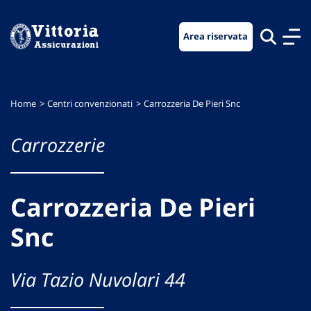
Vai
Vai
Vai
al
al
al
Area riservata
menu
contenuto
footer
di
principale
navigazione
Home
Centri convenzionati
Carrozzeria De Pieri Snc
Carrozzerie
Carrozzeria De Pieri
Snc
Via Tazio Nuvolari 44