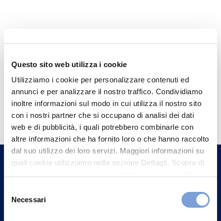
Questo sito web utilizza i cookie
Utilizziamo i cookie per personalizzare contenuti ed
annunci e per analizzare il nostro traffico. Condividiamo
Hai bisogno di
inoltre informazioni sul modo in cui utilizza il nostro sito
con i nostri partner che si occupano di analisi dei dati
informazioni?
web e di pubblicità, i quali potrebbero combinarle con
Trova l'Agenzia più vicina a te e parla con
altre informazioni che ha fornito loro o che hanno raccolto
un nostro Agente.
dal suo utilizzo dei loro servizi. Maggiori informazioni su
quali cookie utilizziamo nella sezione Dettagli. Scopra di
più su chi siamo, come può contattarci e come trattiamo i
Contattaci
dati personali nella nostra Informativa sulla privacy che
Selezione
può trovare nel footer del sito nella sezione "Informativa
Necessari
del
Privacy del sito".
consenso