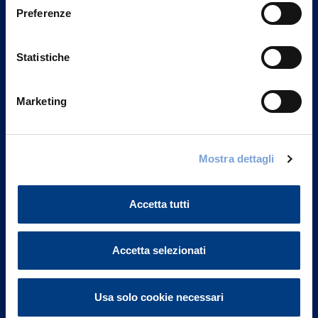
Preferenze
Statistiche
Marketing
Mostra dettagli
Vittoria Assicurazioni S.p.A.
Via Ignazio Gardella, 2
20149 Milano
Accetta tutti
Part. IVA 01329510158
FAQ
Accetta selezionati
Governance
Usa solo cookie necessari
Investor Relations