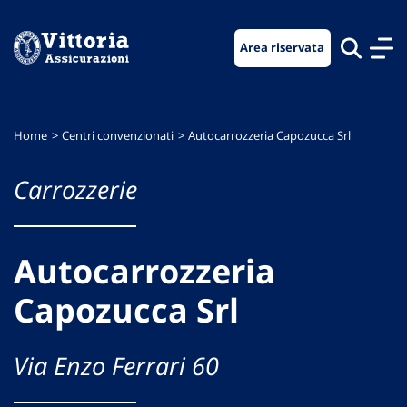
Vai
Vai
Vai
al
al
al
Area riservata
menu
contenuto
footer
di
principale
navigazione
Home
Centri convenzionati
Autocarrozzeria Capozucca Srl
Carrozzerie
Autocarrozzeria
Capozucca Srl
Via Enzo Ferrari 60