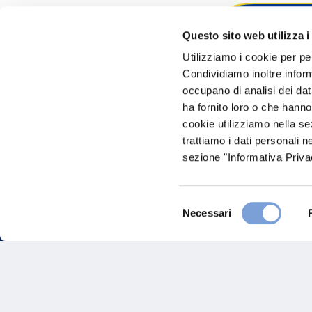
Questo sito web utilizza i
Hai bi
Utilizziamo i cookie per pe
Condividiamo inoltre informa
Trova l'A
occupano di analisi dei dat
nostro Ag
ha fornito loro o che hanno
cookie utilizziamo nella s
trattiamo i dati personali n
sezione "Informativa Privac
Selezione
Necessari
del
consenso
FAQ
Gove
Vittoria Assicurazioni S.p.A.