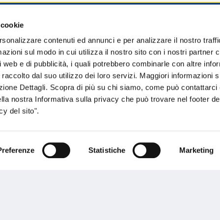
 cookie
sogno di informazioni?
rsonalizzare contenuti ed annunci e per analizzare il nostro traffi
zioni sul modo in cui utilizza il nostro sito con i nostri partner c
genzia più vicina a te e parla con un
C
i web e di pubblicità, i quali potrebbero combinarle con altre inf
ente.
 raccolto dal suo utilizzo dei loro servizi. Maggiori informazioni s
ezione Dettagli. Scopra di più su chi siamo, come può contattarc
ella nostra Informativa sulla privacy che può trovare nel footer del
y del sito".
Preferenze
Statistiche
Marketing
Performances
rnance
Press