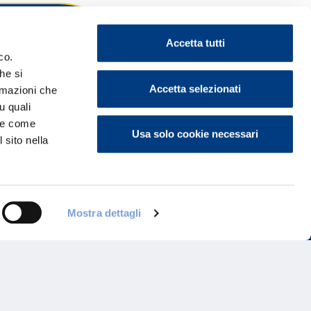
Accetta tutti
co.
he si
ontattaci
Accetta selezionati
ormazioni che
u quali
i e come
Usa solo cookie necessari
 sito nella
Mostra dettagli
Programma di Fidelizzazione
Reclami