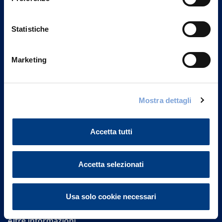
Statistiche
Marketing
Vittoria Assicurazioni S.p.A.
Mostra dettagli
Via Ignazio Gardella, 2
20149 Milano
Part. IVA 01329510158
Accetta tutti
FAQ
Accetta selezionati
Governance
Investor Relations
Usa solo cookie necessari
Altre informazioni