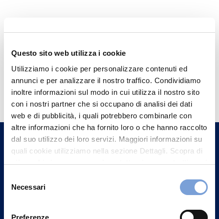
Questo sito web utilizza i cookie
Utilizziamo i cookie per personalizzare contenuti ed
annunci e per analizzare il nostro traffico. Condividiamo
Hai bisogno di
inoltre informazioni sul modo in cui utilizza il nostro sito
informazioni?
con i nostri partner che si occupano di analisi dei dati
Trova l'Agenzia più vicina a te e parla con
web e di pubblicità, i quali potrebbero combinarle con
altre informazioni che ha fornito loro o che hanno raccolto
un nostro Agente.
dal suo utilizzo dei loro servizi. Maggiori informazioni su
quali cookie utilizziamo nella sezione Dettagli. Scopra di
Contattaci
più su chi siamo, come può contattarci e come trattiamo i
dati personali nella nostra Informativa sulla privacy che
Selezione
può trovare nel footer del sito nella sezione "Informativa
Necessari
del
Privacy del sito".
consenso
Preferenze