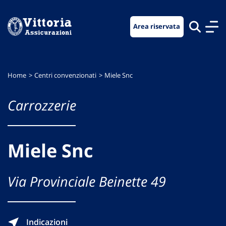
Vai
Vai
Vai
al
al
al
Area riservata
menu
contenuto
footer
di
principale
navigazione
Home
Centri convenzionati
Miele Snc
Carrozzerie
Miele Snc
Via Provinciale Beinette 49
Indicazioni