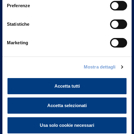
Preferenze
Statistiche
Marketing
Mostra dettagli
Vittoria Assicurazioni S.p.A.
Via Ignazio Gardella, 2
20149 Milano
Accetta tutti
Part. IVA 01329510158
FAQ
Accetta selezionati
Governance
Usa solo cookie necessari
Investor Relations