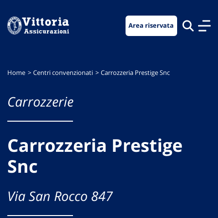
Vai
Vai
Vai
al
al
al
Area riservata
menu
contenuto
footer
di
principale
navigazione
Home
Centri convenzionati
Carrozzeria Prestige Snc
Carrozzerie
Carrozzeria Prestige
Snc
Via San Rocco 847