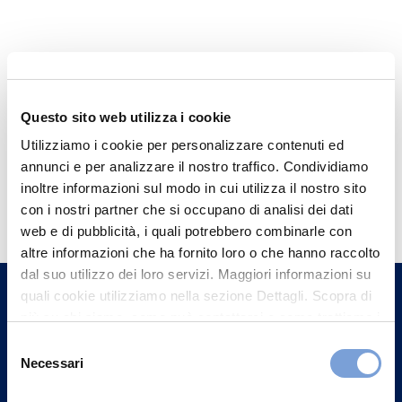
Questo sito web utilizza i cookie
Utilizziamo i cookie per personalizzare contenuti ed
annunci e per analizzare il nostro traffico. Condividiamo
Hai bisogno di
inoltre informazioni sul modo in cui utilizza il nostro sito
con i nostri partner che si occupano di analisi dei dati
informazioni?
web e di pubblicità, i quali potrebbero combinarle con
Trova l'Agenzia più vicina a te e parla con
altre informazioni che ha fornito loro o che hanno raccolto
un nostro Agente.
dal suo utilizzo dei loro servizi. Maggiori informazioni su
quali cookie utilizziamo nella sezione Dettagli. Scopra di
più su chi siamo, come può contattarci e come trattiamo i
Contattaci
dati personali nella nostra Informativa sulla privacy che
Selezione
può trovare nel footer del sito nella sezione "Informativa
Necessari
del
Privacy del sito".
consenso